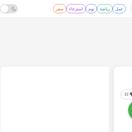
عمل
رياضة
نوم
استرخاء
سفر
22