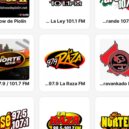
ow de Piolín
WYMY La Ley 101.1 FM
KMVK La Grande 107.5 FM
KLAX 97.9 La Raza FM
Atravankado Radio