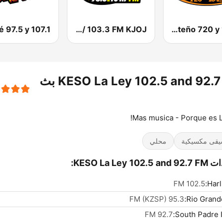
KTJM La Raza 98.5 / 103.3 FM KJOJ
KSAH Norteño 720 y 104.1
KESO La Ley 102.5 and 92.7 FM بث
Mas musica - Porque es L
قى مكسيكية
محلي
KESO La Ley 102:
102.5 FM
Harl
95.3 FM (KZSP)
Rio Grande
92.7 FM
South Padre I