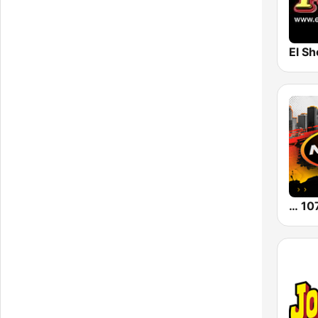
El Sh
KQQK El Norte 107.9 / 101.7 FM