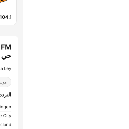
حي
a Ley!
موسي
الترددات .5 and 92.7 FM
ingen:
 City:
sland: