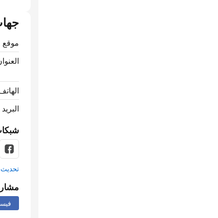
جهات
موقع ا
العنوان
الهاتف
البريد 
شبكات
تحديث م
مشار
فيس