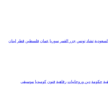
السعودية
تشاد
تونس
جزر القمر
سوريا
عمان
فلسطين
قطر
لبنان
ية
حكومة
دين وروحانيات
رفاهية
فنون
كوميديا
موسيقى