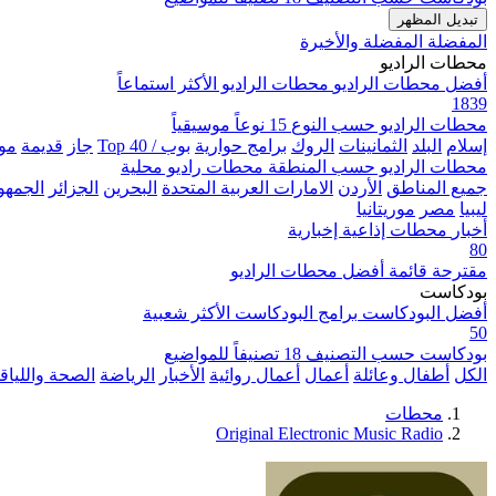
تبديل المظهر
المفضلة
المفضلة والأخيرة
محطات الراديو
أفضل محطات الراديو
محطات الراديو الأكثر استماعاً
1839
محطات الراديو حسب النوع
15 نوعاً موسيقياً
إسلام
البلد
الثمانينات
الروك
برامج حوارية
بوب / Top 40
جاز
قديمة
مو
محطات الراديو حسب المنطقة
محطات راديو محلية
جميع المناطق
الأردن
الامارات العربية المتحدة
البحرين
الجزائر
الجمهور
ليبيا
مصر
موريتانيا
أخبار
محطات إذاعية إخبارية
80
مقترحة
قائمة أفضل محطات الراديو
بودكاست
أفضل البودكاست
برامج البودكاست الأكثر شعبية
50
بودكاست حسب التصنيف
18 تصنيفاً للمواضيع
الكل
أطفال وعائلة
أعمال
أعمال روائية
الأخبار
الرياضة
الصحة واللياق
محطات
Original Electronic Music Radio