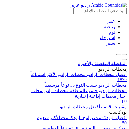
راديو عربي
عمل
رياضة
نوم
استرخاء
سفر
المفضلة
المفضلة والأخيرة
محطات الراديو
أفضل محطات الراديو
محطات الراديو الأكثر استماعاً
1839
محطات الراديو حسب النوع
15 نوعاً موسيقياً
محطات الراديو حسب المنطقة
محطات راديو محلية
أخبار
محطات إذاعية إخبارية
80
مقترحة
قائمة أفضل محطات الراديو
بودكاست
أفضل البودكاست
برامج البودكاست الأكثر شعبية
50
بودكاست حسب التصنيف
18 تصنيفاً للمواضيع