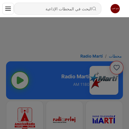
محطات
Radio Martí
Radio Martí
1180 AM