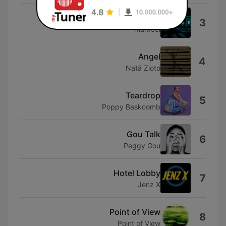
Closer (feat. Mia Takarabe)
3
marxcel
Angel
4
Natã Zioto
Teardrop
5
Poppy Baskcomb
Gou Talk
6
Peggy Gou
Hotel Lobby
7
Jenz X
Point of View
8
Point of View