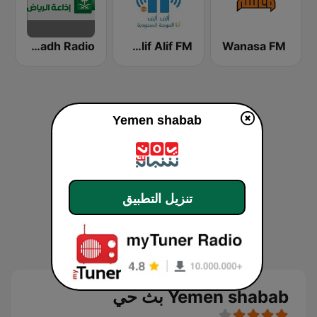
Wanasa FM
Alif Alif FM (ألف ألف إف إم)
Riyadh Radio اذاعة الرياض
Yemen shabab
تنزيل التطبيق
Yemen shabab بث حي