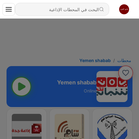
محطات
Yemen shabab
Yemen shabab
Online