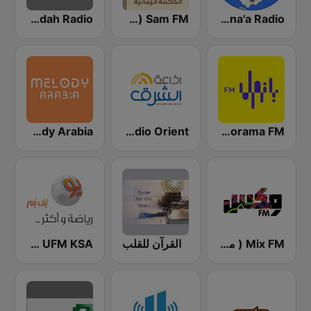
Sana'a Radio (إذاعة صنعاء)
Sam FM (سام اف ام)
Jeddah Radio اذاعة جدة
Melody Arabia
Radio Orient
Panorama FM
Mix FM ( مكس إف إم )
القرآن للقلب
UFM KSA (يو إف إم)