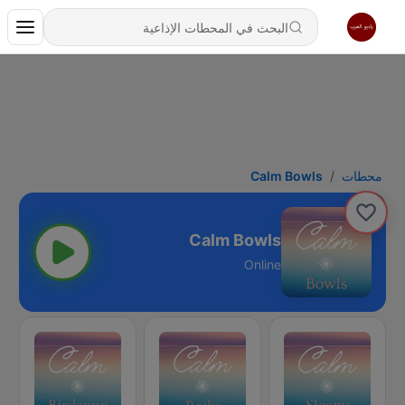
محطات
Calm Bowls
Calm Bowls
Online