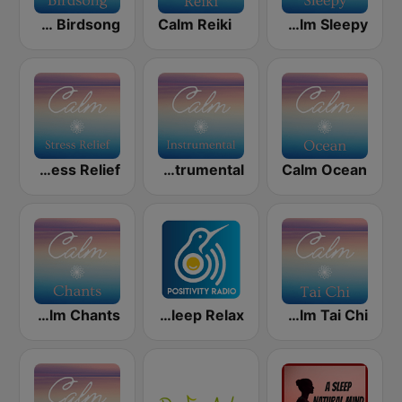
Calm Birdsong
Calm Reiki
Calm Sleepy
Calm Stress Relief
Calm Soothing Instrumental
Calm Ocean
Calm Chants
Positively Sleep Relax
Calm Tai Chi