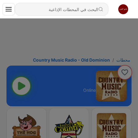
محطات
Country Music Radio - Old Dominion
Online