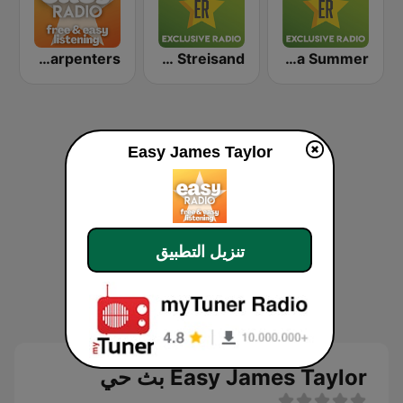
Easy Carpenters
Exclusively Barbra Streisand
Exclusively Donna Summer
Easy James Taylor
تنزيل التطبيق
Easy James Taylor بث حي