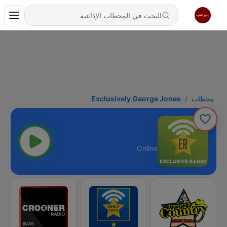
محطات
Exclusively George Jones
Online