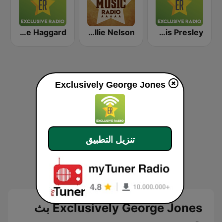
Exclusively Merle Haggard
Country Music Radio - Willie Nelson
Exclusively Elvis Presley
Exclusively George Jones
تنزيل التطبيق
Exclusively George Jones بث