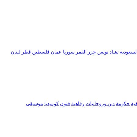
السعودية
تشاد
تونس
جزر القمر
سوريا
عمان
فلسطين
قطر
لبنان
ية
حكومة
دين وروحانيات
رفاهية
فنون
كوميديا
موسيقى