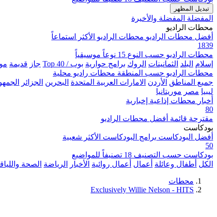
تبديل المظهر
المفضلة
المفضلة والأخيرة
محطات الراديو
أفضل محطات الراديو
محطات الراديو الأكثر استماعاً
1839
محطات الراديو حسب النوع
15 نوعاً موسيقياً
إسلام
البلد
الثمانينات
الروك
برامج حوارية
بوب / Top 40
جاز
قديمة
مو
محطات الراديو حسب المنطقة
محطات راديو محلية
جميع المناطق
الأردن
الامارات العربية المتحدة
البحرين
الجزائر
الجمهور
ليبيا
مصر
موريتانيا
أخبار
محطات إذاعية إخبارية
80
مقترحة
قائمة أفضل محطات الراديو
بودكاست
أفضل البودكاست
برامج البودكاست الأكثر شعبية
50
بودكاست حسب التصنيف
18 تصنيفاً للمواضيع
الكل
أطفال وعائلة
أعمال
أعمال روائية
الأخبار
الرياضة
الصحة واللياق
محطات
Exclusively Willie Nelson - HITS