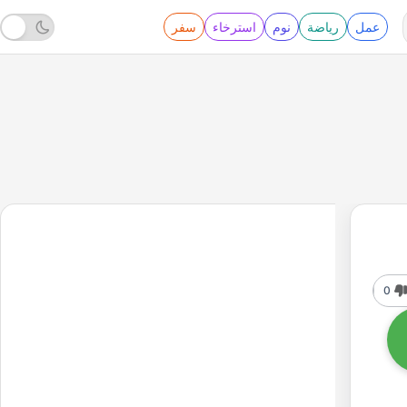
عمل
رياضة
نوم
استرخاء
سفر
0