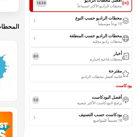
أفضل محطات الراديو
1839
محطات الراديو الأكثر استماعاً
محطات الراديو حسب النوع
15 نوعاً موسيقياً
المحطات
محطات الراديو حسب المنطقة
محطات راديو محلية
أخبار
80
محطات إذاعية إخبارية
مقترحة
قائمة أفضل محطات الراديو
بودكاست
أفضل البودكاست
50
برامج البودكاست الأكثر شعبية
بودكاست حسب التصنيف
18 تصنيفاً للمواضيع