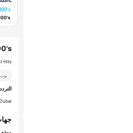
000's
000's
t Hits
بوب / 40
الترددات ts 2000's
Dubai:
جهات
موقع ا