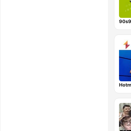
90s9
Hotm