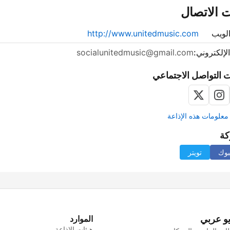
 الاتصال
لويب
http://www.unitedmusic.com
الإلكتروني:
socialunitedmusic@gmail.com
 التواصل الاجتماعي
علومات هذه الإذاعة
كة
بوك
تويتر
يو عربي
الموارد
هيئات الإذاعة