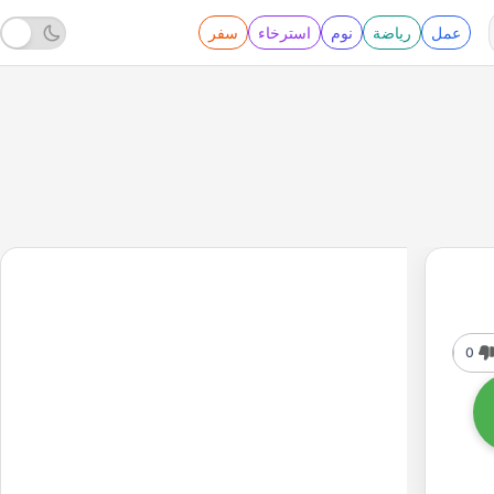
عمل
رياضة
نوم
استرخاء
سفر
0