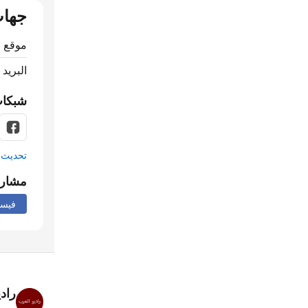
جهات
موقع ا
البريد 
شبكات
تحديث م
مشار
فيس
راد