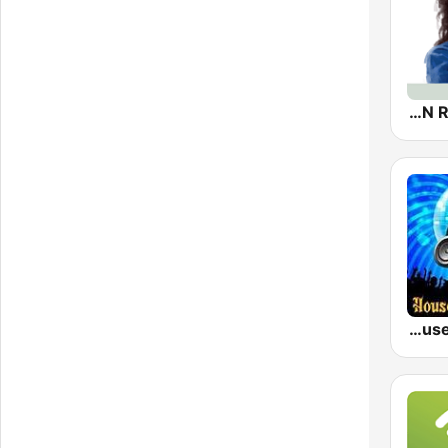
THE MICHAEL JACKSON RADIO STORY
House Music Radio