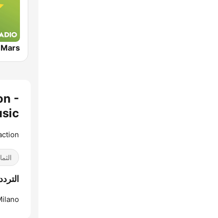
on -
Music
action
الثما
الترددات ackson - United Music
ilano: