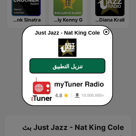
Crooner Radio Frank Sinatra
Exclusively Kenny G
Just Jazz - Diana Krall
Just Jazz - Nat King Cole
تنزيل التطبيق
Just Jazz - Nat King Cole بث