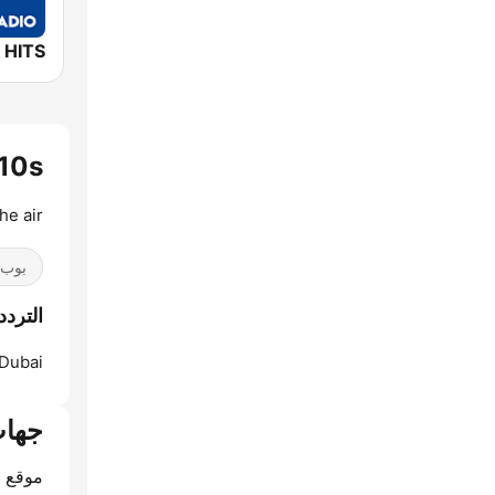
2010s
he air
بوب / 40
الترددات  - 2010s
Dubai:
جهات
موقع ا