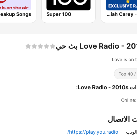
Super 100
Exclusively Mariah Carey - HITS
Love Radio -  بث حي
Love is on t
Top 
Love Radio:
Online
 الاتصال
لويب
https://play.you.radio/