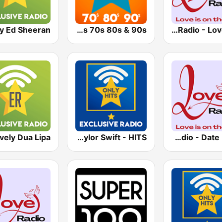
Greatest Hits 70s 80s & 90s
Love Radio - Love Mix
Exclusively Taylor Swift - HITS
Love Radio - Date Night