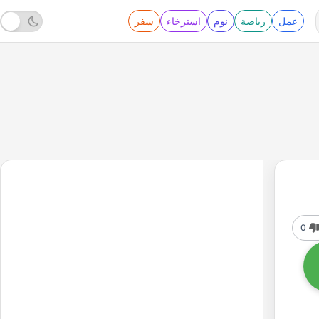
عمل
رياضة
نوم
استرخاء
سفر
0