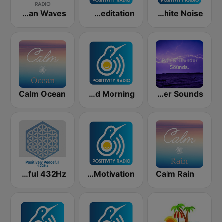
Ocean Waves
Positively Meditation
Positively White Noise
Calm Ocean
Positively Good Morning
BOX : Rain & Thunder Sounds
Positively Peaceful 432Hz
Posively Motivation
Calm Rain