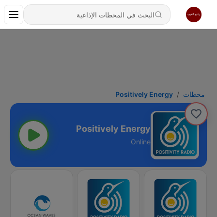
محطات
Positively Energy
Positively Energy
Online