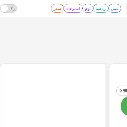
عمل
رياضة
نوم
استرخاء
سفر
0