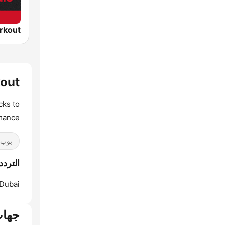
kout
cks to
mance
بوب / 40
الترددات obics Workout
Dubai:
جهات