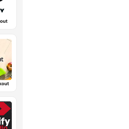
out
kout