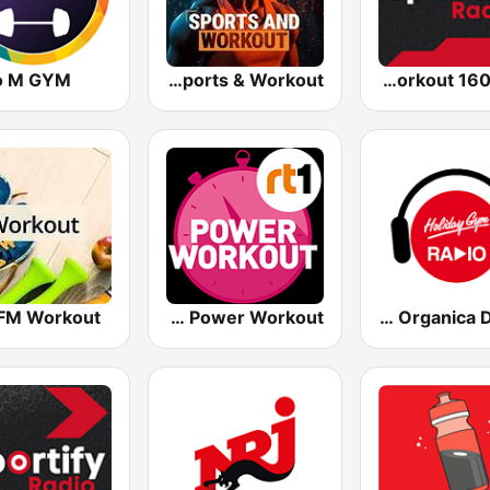
o M GYM
bigFM Sports & Workout
Sportify - Running Workout 160 BPM
FM Workout
RT1 Power Workout
Ibiza Organica Dance