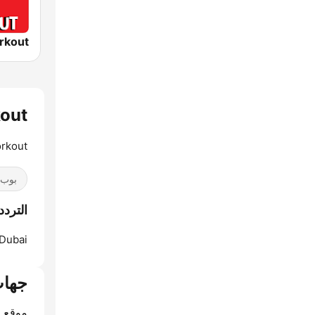
kout
rkout.
بوب / 40
الترددات nding Workout
Dubai:
جهات
موقع ا