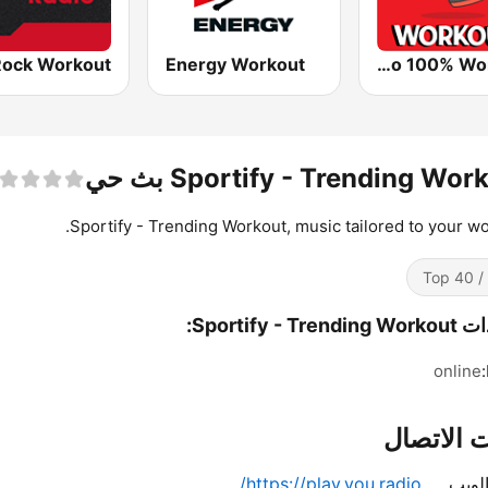
Energy Workout
Radio 100% Workout
Sportify - Trending Wor بث حي
Sportify - Trending Workout, music tailored to your wo
Top 
Sportify - Tre:
online
 الاتصال
لويب
https://play.you.radio/