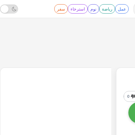
عمل
رياضة
نوم
استرخاء
سفر
0