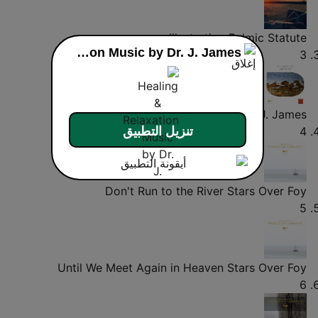
Illustration
Relmic Statute
Healing & Relaxation Music by Dr. J. James
3
Here for You (Ambient Mix)
Dr. J. James
تنزيل التطبيق
4
Don't Run to the River
Stars Over Foy
5
Until We Meet Again in Heaven
Stars Over Foy
6