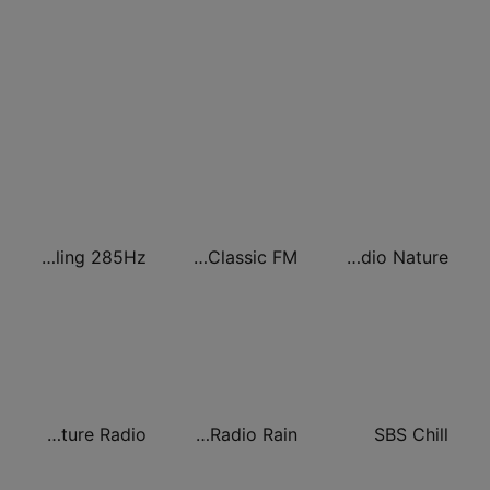
Positively Healing 285Hz
ABC Classic FM
Radio Nature
Ambi Nature Radio
Nature Radio Rain
SBS Chill