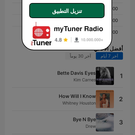
David Campbell
13:00 - 16:00
تنزيل التطبيق
Byron Webb
16:00 - 21:00
Cam Daddo
21:00 - 00:00
أفضل الأغاني
آخر 7 أيام
آخر 30 يوماً
Bette Davis Eyes
1
Kim Carnes
How Will I Know
2
Whitney Houston
Bye N Bye
3
Drew