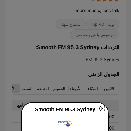
more music, less talk
بوب / Top 40
استماع سهل
موسيقى بالغين معاصرة
الترددات Smooth FM 95.3 Sydney:
95.3 FM
Sydney:
الجدول الزمني
الاثنين
الثلاثاء
الأربعاء
الخميس
الجمعة
السبت
الأحد
الوقت
برنامج
Smooth FM 95.3 Sydney
Melissa Doyle
06:00 - 10:00
Richard Wilkins
10:00 - 13:00