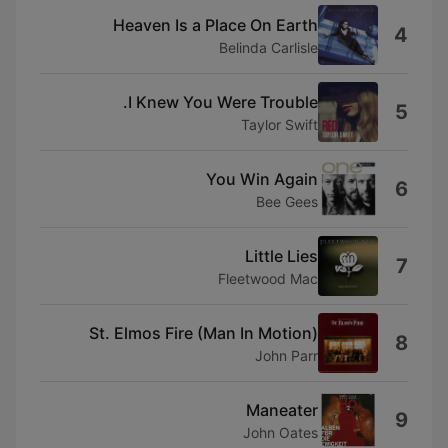
Heaven Is a Place On Earth
4
Belinda Carlisle
I Knew You Were Trouble.
5
Taylor Swift
You Win Again
6
Bee Gees
Little Lies
7
Fleetwood Mac
St. Elmos Fire (Man In Motion)
8
John Parr
Maneater
9
John Oates