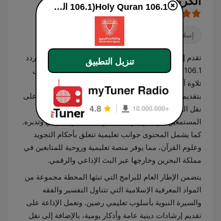
الكريم) بث حي
Holy Quran 106.1(106.1 القرآن الكريم)
إسلام
تقدم إذاعة القرآن الكريم من البحرين، التي تبث عبر التردد
تنزيل التطبيق
106.1، محتوى إذاعياً متخصصاً يرتكز بشكل أساسي على
تلاوة آيات القرآن الكريم على مدار الساعة. يتميز البث
بتقديم قراءات متنوعة لمجموعة من القراء، مع التركيز على
نقل التلاوات المرتلة والمجودة التي تلبي احتياجات
المستمعين الراغبين في الاستماع إلى النص القرآني وتدبره.
كما يشمل المحتوى جوانب تعليمية تتعلق بأحكام التجويد
وعلوم القرآن، مما يوفر منصة تعليمية وروحية للمتابعين في
مملكة البحرين وخارجها عبر البث الإذاعي والرقمي.
يتضمن الإطار العام للبرامج التي تبثها المحطة مجموعة من
المواد المعرفية الإسلامية التي تتناول التفسير والفقه
والسيرة النبوية بأسلوب تعليمي رصين. وتعمل الإذاعة على
تقديم إرشادات دينية عامة وأذكار يومية، بالإضافة إلى نقل