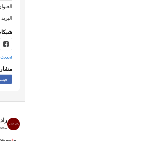
العنوان
البريد 
شبكات
تحديث م
مشار
فيس
راد
محطا