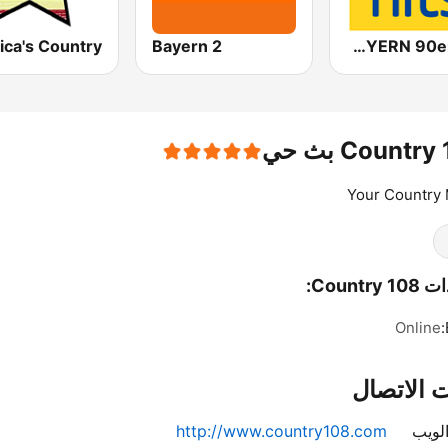
Bayern 2
ANTENNE BAYERN 90er Hits
Countr بث حي
Your Country
Country:
Online
 الاتصال
لويب
http://www.country108.com