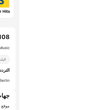
y 108
 Music
البلد
الترددات  108
Berlin:
جهات
موقع ا