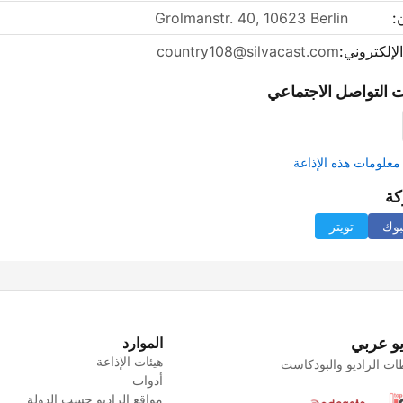
:
Grolmanstr. 40, 10623 Berlin
الإلكتروني:
country108@silvacast.com
 التواصل الاجتماعي
علومات هذه الإذاعة
كة
بوك
تويتر
يو عربي
الموارد
هيئات الإذاعة
ت الراديو والبودكاست
أدوات
مواقع الراديو حسب الدولة