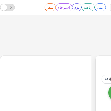
عمل
رياضة
نوم
استرخاء
سفر
24