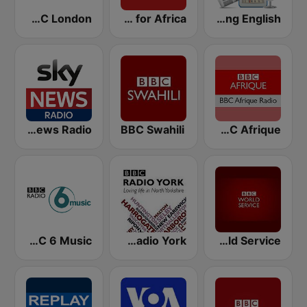
BBC London
BBC World Service for Africa
Learning English
EKR - Sky News Radio
BBC Swahili
BBC Afrique
BBC 6 Music
BBC Radio York
BBC World Service