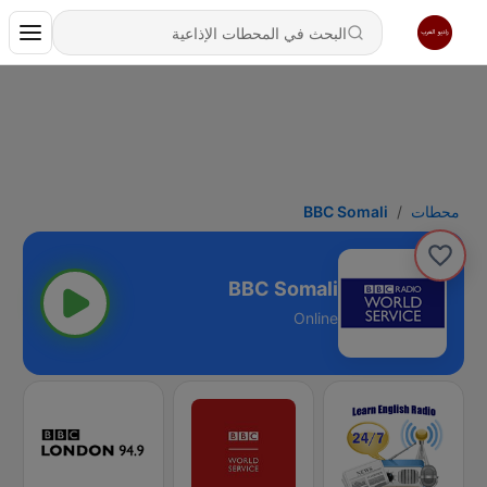
محطات
BBC Somali
BBC Somali
Online