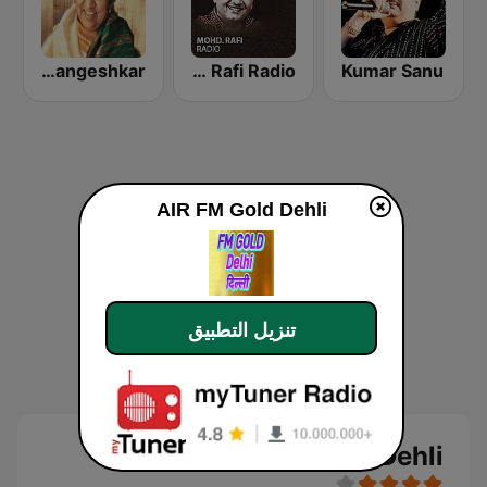
Hits Of Lata Mangeshkar
Mohammed Rafi Radio
Kumar Sanu
AIR FM Gold Dehli
تنزيل التطبيق
AIR FM Gold Dehli بث حي