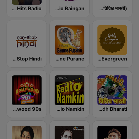
Hindi Retro Hits Radio
Radio Baingan
Vividh Bharti (विविध भारती)
Non Stop Hindi
Bollywood Gaane Purane
GOLDY Evergreen
Radio Retro Bollywood 90s
Radio Namkin
AIR Vividh Bharati