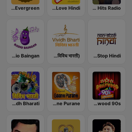
GOLDY Evergreen
Mirchi Love Hindi
Hindi Retro Hits Radio
Radio Baingan
Vividh Bharti (विविध भारती)
Non Stop Hindi
AIR Vividh Bharati
Bollywood Gaane Purane
Radio Retro Bollywood 90s