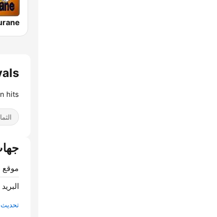
vals
n hits
الثما
جهات
موقع ا
البريد 
تحديث م