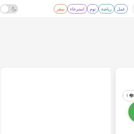
عمل
رياضة
نوم
استرخاء
سفر
1