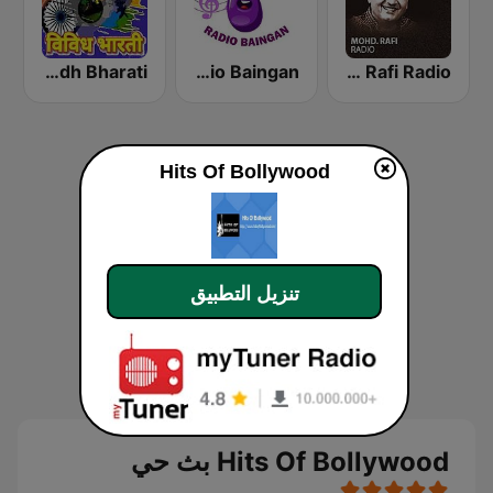
AIR Vividh Bharati
Radio Baingan
Mohammed Rafi Radio
Hits Of Bollywood
تنزيل التطبيق
Hits Of Bollywood بث حي