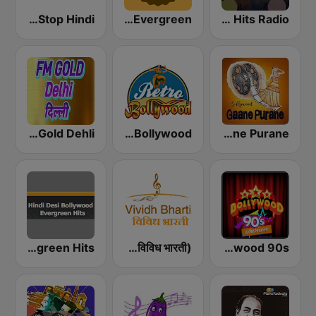
Non Stop Hindi
GOLDY Evergreen
Hindi Retro Hits Radio
AIR FM Gold Dehli
Retro Bollywood
Bollywood Gaane Purane
Hindi Desi Bollywood Evergreen Hits
Vividh Bharti (विविध भारती)
Radio Retro Bollywood 90s