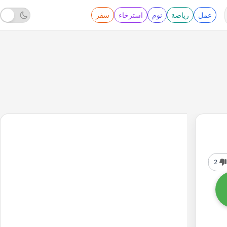
عمل
رياضة
نوم
استرخاء
سفر
2