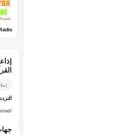
إذاع
القر
إسلا
الترد
ḩmadī:
جهات