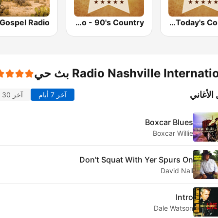
Country Music Radio - 90's Country
Country Music Radio - Today's Country
Radio Nashville Internat بث حي
الأغاني
آخر 7 أيام
آخر 30 يوماً
Boxcar Blues
Boxcar Willie
Don't Squat With Yer Spurs On
David Nall
Intro
Dale Watson