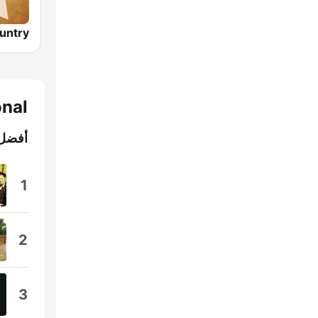
ional
أفضل 
1
2
3