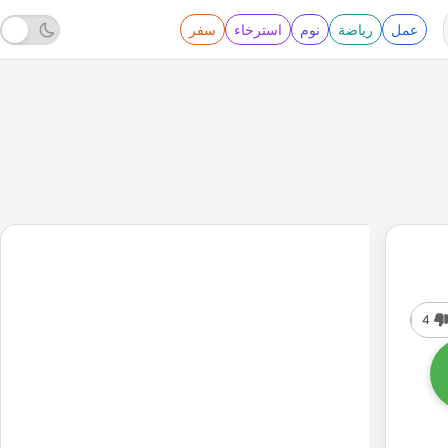
عمل
رياضة
نوم
استرخاء
سفر
4