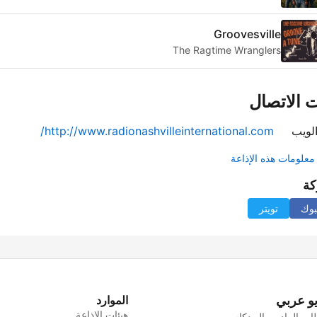
Groovesville
The Ragtime Wranglers
 الاتصال
لويب
http://www.radionashvilleinternational.com/
علومات هذه الإذاعة
كة
بوك
تويتر
يو عربي
الموارد
هيئات الإذاعة
ت الراديو والبودكاست