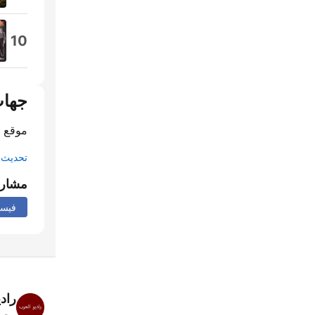
10
جهات
موقع ا
تحديث م
مشار
فيس
راد
محطا