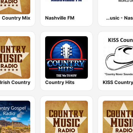
Nashville FM
MyHitMusic - Nashville
Country Hits
KISS Countr