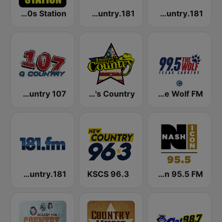
The Big 80s Station
181.fm - 80's Country
181.fm - 90's Country
WSAQ Q-Country 107
America's Country
KPLX 99.5 The Wolf FM
181.fm - Kickin' Country
96.3 KSCS
WSM Nash Icon 95.5 FM