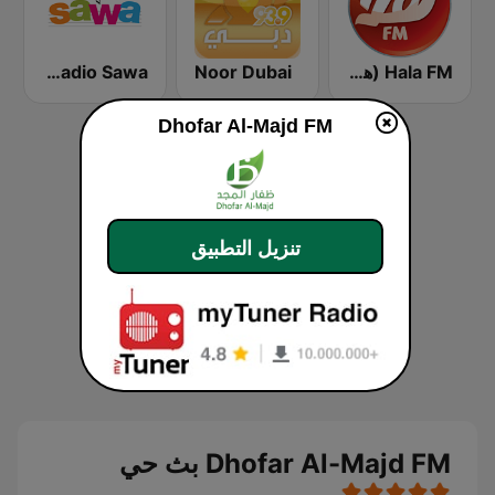
Hala FM (هلا)
Noor Dubai
Radio Sawa (راديو سوا)
Dhofar Al-Majd FM
تنزيل التطبيق
Dhofar Al-Majd FM بث حي