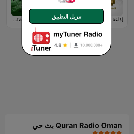
تنزيل التطبيق
إذاعة القرآن الكريم - Holy Quran Radio
Hala FM (هلا)
Khaled Al-Qahtani Radio (خالد القهطانى راديو)
Quran Radio Oman بث حي