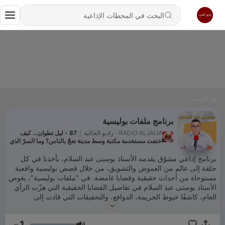
بودكاست
برنامج ملفات بوليسية
RADIO ALJALIA - راديو الجالية
|
87 - ليل تطوان… كيف
اختفت مستخدمة مكتبة وسط مدينة تعجّ بالناس؟ وما السرّ الذي
كشف الحقيقة؟ | ملفات بوليسية
برنامج إذاعي مشوّق يقدمه الأستاذ بوستى عبد السلام، يأخذنا في كل
حلقة إلى عالم من الغموض والتشويق، من خلال قصص بوليسية واقعية
مستوحاة من أحداث حقيقية وقضايا غامضة. في "ملفات بوليسية"، يغوص
الأستاذ بوستى عبد السلام في تفاصيل القضايا الحقيقية التي هزّت الرأي
العام، كاشفًا خيوط الجريمة، الدوافع، والتحقيقات التي قادت إلى
الحقيقة. البرنامج يجمع بين الدراما الواقعية والتحليل البوليسي، بأسلوب
سردي شيّق يجعل المستمع يعيش أجواء الحدث لحظة بلحظة. كل حلقة
1