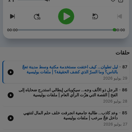
x
تفتح ملفًا جديدًا من ملفات الغموض والجريمة، لتكشف للمستمع أن وراء
مستوى الصوت
كل جريمة… قصة تستحق أن تُروى.
00:00
00:00
حلقات
-
87
ليل تطوان… كيف اختفت مستخدمة مكتبة وسط مدينة تعجّ
بالناس؟ وما السرّ الذي كشف الحقيقة؟ | ملفات بوليسية
29 يوليو 2026
-
86
الرجل ذو الألف وجه… سيكوباتي إيطالي استدرج ضحاياه إلى
الفخ | القصة التي هزّت الرأي العام | ملفات بوليسية
28 يوليو 2026
-
85
وعد كاذب… طالبة جامعية انجرفت خلف حلم المال لتنتهي
داخل فخّ مرعب | ملفات بوليسية
27 يوليو 2026