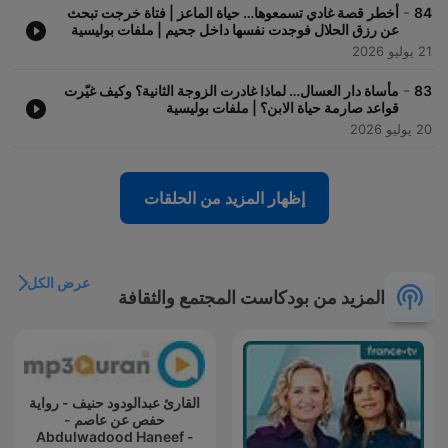
-
84
أخطر قصة غادي تسمعوها… حياة الماعز | فتاة خرجت تبحث
عن رزق الحلال فوجدت نفسها داخل جحيم | ملفات بوليسية
21 يوليو 2026
-
83
مأساة دار العسال… لماذا غادرت الزوجة الثانية؟ وكيف غيّرت
قواعد صارمة حياة الابن؟ | ملفات بوليسية
20 يوليو 2026
إظهار المزيد من الحلقات
عرض الكل
المزيد من بودكاست المجتمع والثقافة
القارئ عبدالودود حنيف - رواية
حفص عن عاصم -
Abdulwadood Haneef -