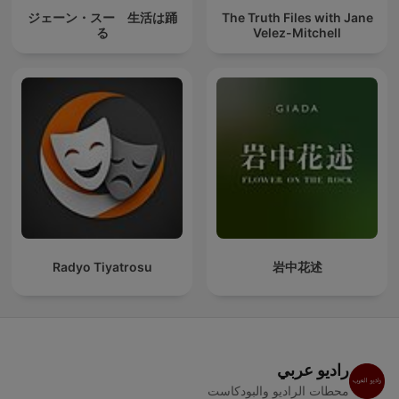
ジェーン・スー 生活は踊
The Truth Files with Jane
る
Velez-Mitchell
Radyo Tiyatrosu
岩中花述
راديو عربي
محطات الراديو والبودكاست