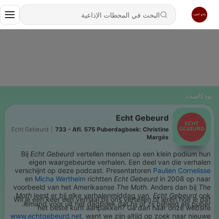
بودكاست
Echt Gebeurd
Echt Gebeurd
|
733 - Afl. 575 Puberdagboek: Christine
Margés
Bij
Echt Gebeurd
vertellen mensen op een klein podium hun
eigen waargebeurde verhalen. Een deel van die verhalen
verschijnt op deze podcast. Presentatoren
Paulien Cornelisse
en
Micha Wertheim
richtten
Echt Gebeurd
in 2008 op naar
voorbeeld van het Amerikaanse
The Moth.
Anders dan bij
The
Moth
leest er bij elke verhalenmiddag van
Echt Gebeurd
ook
Wil je een keer een verhaal bij ons vertellen of leren hoe je dat
iemand voor uit het dagboek dat hij of zij bijhield als puber.
het beste kunt aanpakken? Ga dan naar onze website
www.echtgebeurd.net
, want we zijn altijd op zoek naar nieuwe