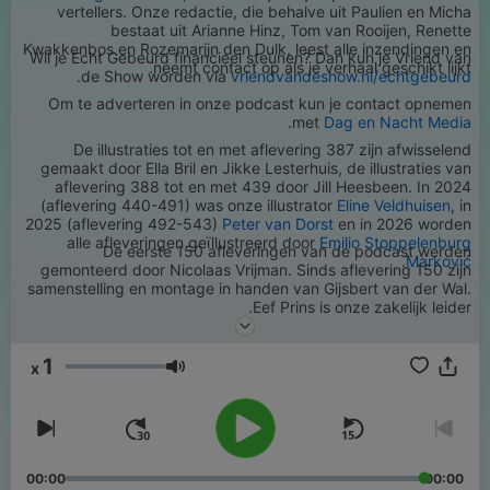
vertellers. Onze redactie, die behalve uit Paulien en Micha
bestaat uit Arianne Hinz, Tom van Rooijen, Renette
Kwakkenbos en Rozemarijn den Dulk, leest alle inzendingen en
Wil je Echt Gebeurd financieel steunen? Dan kun je Vriend van
neemt contact op als je verhaal geschikt lijkt.
.
de Show worden via
vriendvandeshow.nl/echtgebeurd
Om te adverteren in onze podcast kun je contact opnemen
.
met
Dag en Nacht Media
De illustraties tot en met aflevering 387 zijn afwisselend
gemaakt door Ella Bril en Jikke Lesterhuis, de illustraties van
aflevering 388 tot en met 439 door Jill Heesbeen. In 2024
(aflevering 440-491) was onze illustrator
Eline Veldhuisen
, in
2025 (aflevering 492-543)
Peter van Dorst
en in 2026 worden
alle afleveringen geïllustreerd door
Emilio Stoppelenburg
De eerste 150 afleveringen van de podcast werden
.
Marković
gemonteerd door Nicolaas Vrijman. Sinds aflevering 150 zijn
samenstelling en montage in handen van Gijsbert van der Wal.
Eef Prins is onze zakelijk leider.
1
x
مستوى الصوت
00:00
00:00