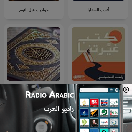
أغرب القضايا
حواديت قبل النوم
كتب غيّرتنا
Lecture du coran