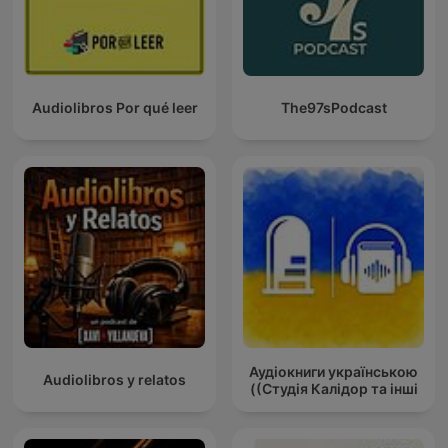
Audiolibros Por qué leer
The97sPodcast
Аудіокниги українською
Audiolibros y relatos
(Студія Калідор та інші)