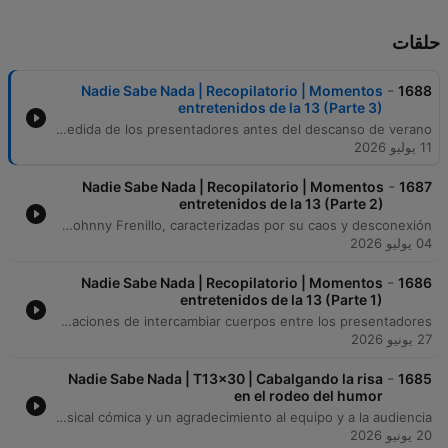
حلقات
-
Nadie Sabe Nada | Recopilatorio | Momentos
1688
entretenidos de la 13 (Parte 3)
Un recorrido por lo mejor de la temporada 13 de 'Nadie sabe nada', que incluye desde anécdotas sobre la construcción de la Villa Olímpica de Barcelona y fallos estructurales en edificios, hasta reflexiones cómicas sobre la rutina y experiencias en resonancias magnéticas. El episodio transita por juegos, curiosidades históricas sobre el tratado de Utrecht y debates absurdos sobre el uso de secadores de pelo, concluyendo con la despedida de los presentadores antes del descanso de verano.
11 يوليو 2026
-
Nadie Sabe Nada | Recopilatorio | Momentos
1687
entretenidos de la 13 (Parte 2)
El episodio comienza con una recopilación de anécdotas personales sobre cumpleaños y diferencias de edad, incluyendo una parodia de una radio antigua de onda media (AM). Posteriormente, los presentadores improvisan canciones, comparten recuerdos de infancia y presentan a Silver Balloon Balsells en una sección de humor negro y tecnología adversa. El segmento final cuenta con la participación del invitado Silver, quien bromea sobre su supuesta responsabilidad en la incomodidad de los viajes en avión. El programa concluye con las actuaciones musicales de Alberto y Johnny Frenillo, caracterizadas por su caos y desconexión.
04 يوليو 2026
-
Nadie Sabe Nada | Recopilatorio | Momentos
1686
entretenidos de la 13 (Parte 1)
Mia Fon presenta un recopilatorio de la temporada 13 de Nadie Sabe Nada, que incluye sketches sobre la tecnología de las tostadoras y un intento de contacto con el fallecido Doctor Polipo mediante una sesión de espiritismo. El episodio también aborda la distorsión temporal entre la grabación y la emisión, comparte la anécdota de un instalador de ventiladores que bebió vinagre para frenar el hipo y debate sobre las implicaciones de intercambiar cuerpos entre los presentadores.
27 يونيو 2026
-
Nadie Sabe Nada | T13x30 | Cabalgando la risa
1685
en el rodeo del humor
En el último programa de la temporada regular de Nadie Sabe Nada, los presentadores estrenan un nuevo juego basado en inteligencia artificial llamado 'Words People' y reflexionan sobre la evolución de la croqueta. El episodio recorre diversas anécdotas personales, desde experiencias gastronómicas con el pie de cerdo hasta teorías sobre la inteligencia de los pulpos y disputas domésticas por la organización de bolígrafos. El programa continúa abordando preguntas de los oyentes sobre la calidad del café en Italia, la experiencia de viajar en avión y dilemas culinarios sobre el aliño de ensaladas. La emisión concluye con una despedida de temporada que incluye una improvisación musical cómica y un agradecimiento al equipo y a la audiencia.
20 يونيو 2026