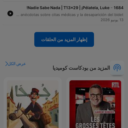
-
Nadie Sabe Nada | T13x29 | ¡Pélatela, Luke!
1684
En este episodio de Nadie Sabe Nada, Andreu Buenafuente y Berto Romero reflexionan sobre el final de la temporada, abordando temas que van desde la sexología y la percepción de la voz hasta curiosidades históricas. A través de un dinámico intercambio de preguntas del público, los presentadores debaten sobre la configuración del teclado QWERTY, la física en Star Wars y la higiene en los baños. El programa también incluye juegos como 'Birthdays', menciones a la labor de Payasos sin Fronteras y una charla sobre los cambios que acompañan al paso de la edad, cerrando con anécdotas sobre citas médicas y la desaparición del bidet.
13 يونيو 2026
إظهار المزيد من الحلقات
عرض الكل
المزيد من بودكاست كوميديا