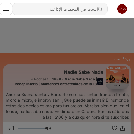
بودكاست
Nadie Sabe Nada
SER Podcast
|
1688 - Nadie Sabe Nada |
Recopilatorio | Momentos entretenidos de la 13
(Parte 3)
Andreu Buenafuente y Berto Romero se sientan frente a frente,
micro a micro, e improvisan. ¿Qué puede salir mal? El humor de
estos dos genios es oro para tus orejas. Ábrelas bien que, en el
fondo, nadie sabe nada. En directo en Cadena Ser los sábados
a las 12:00 y a cualquier hora si te suscribes.
1
x
مستوى الصوت