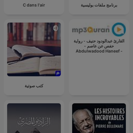
برنامج ملفات بوليسية
C dans l'air
القارئ عبدالودود حنيف - رواية
حفص عن عاصم -
Abdulwadood Haneef -
Rewayat Hafs A'n Assem
كتب صوتية