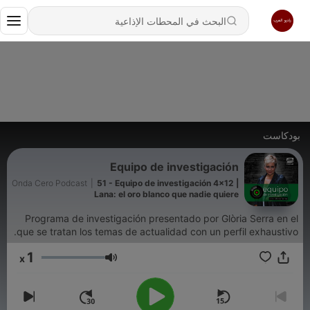
بودكاست
Equipo de investigación
Onda Cero Podcast
|
51 - Equipo de investigación 4x12 |
Lana: el oro blanco que nadie quiere
Programa de investigación presentado por Glòria Serra en el
que se tratan los temas de actualidad con un perfil exhaustivo.
1
x
مستوى الصوت