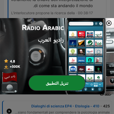
di come sta andando il mondo.
00:38:17 · L'interlocutore propone la ricerca della
comodità come elemento centrale per
comprendere i cambiamenti globali e ambientali.
Però hai quella preparazione base che ti
dà l'accesso, che è proprio la
preparazione scientifica di biologia, fisica,
chimica, biochimica.
00:48:35 · L'intervistata spiega quali basi
scientifiche sono necessarie per accedere alla
specializzazione in etologia.
تنزيل التطبيق
حلقات
-
410 - Dialoghi di scienza EP4 - Etologia
425
In questo episodio, l'etologa Margherita Paiano racconta il suo percorso accademico dalla medicina veterinaria alla specializzazione in etologia, esplorando le sfide della ricerca e le opportunità lavorative nel settore. La conversazione approfondisce la complessità dello studio del comportamento animale, affrontando temi come le stereotipie in cattività, il rischio di antropomorfismo e l'importanza dell'osservazione scientifica attraverso l'etogramma. L'approfondimento tocca anche l'impatto dell'urbanizzazione sulla natura e la necessità di un approccio multidisciplinare che integri biologia, chimica e fisica. Infine, vengono illustrati i percorsi universitari necessari per specializzarsi in questa disciplina, sottolineando come le basi nelle scienze naturali siano fondamentali per comprendere la psicologia animale.