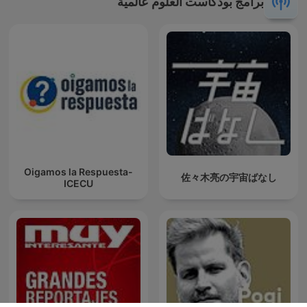
برامج بودكاست العلوم عالمية
Oigamos la Respuesta-
佐々木亮の宇宙ばなし
ICECU