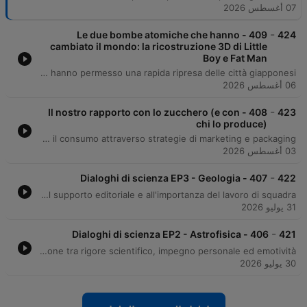
07 أغسطس 2026
-
409 - Le due bombe atomiche che hanno
424
cambiato il mondo: la ricostruzione 3D di Little
Boy e Fat Man
L'episodio esplora la fisica della fissione nucleare e le differenze tecniche tra i meccanismi di innesco delle bombe 'Little Boy' e 'Fat Man'. Attraverso l'analisi dei bombardamenti di Hiroshima e Nagasaki, viene ricostruito il contesto storico del Progetto Manhattan e l'impatto devastante degli attacchi. Il racconto prosegue analizzando le conseguenze sanitarie sui sopravvissuti, con un focus sulla sindrome da radiazioni e la stigmatizzazione sociale. Viene inoltre offerto un confronto scientifico tra i disastri atomici del 1945 e il disastro di Chernobyl, spiegando i fattori tecnici che hanno permesso una rapida ripresa delle città giapponesi.
06 أغسطس 2026
-
408 - Il nostro rapporto con lo zucchero (e con
423
chi lo produce)
L'episodio esplora la complessa relazione tra l'essere umano e lo zucchero, analizzando la transizione storica da bene di lusso a prodotto industriale onnipresente. Attraverso una lente scientifica e sociale, il podcast esamina le strategie di lobbying dell'industria che hanno influenzato la percezione della salute pubblica e discute la distinzione fondamentale tra zuccheri naturali e zuccheri liberi. L'analisi si concentra sull'importanza delle quantità, sulle implicazioni sanitarie legate al diabete di tipo 2 e su come l'ambiente alimentare moderno sia progettato per massimizzare il consumo attraverso strategie di marketing e packaging.
03 أغسطس 2026
-
407 - Dialoghi di scienza EP3 - Geologia
422
Andrea Moccia racconta il suo percorso accademico e professionale, dalla scoperta della geologia e dei meccanismi naturali che portano i diamanti in superficie, alla sua esperienza internazionale come geologo delle risorse. L'episodio esplora la transizione decisiva dall'industria alla creazione di Geopop, descrivendo come un hobby si sia trasformato in una startup strutturata grazie al supporto editoriale e all'importanza del lavoro di squadra.
31 يوليو 2026
-
406 - Dialoghi di scienza EP2 - Astrofisica
421
Filippo Bonaventura racconta il suo percorso accademico, dalla passione infantile per l'astronomia alla scelta di deviare dalla ricerca pura verso la divulgazione scientifica. L'intervista esplora le differenze tra astronomia e astrofisica, il ruolo della matematica come linguaggio universale e l'importanza dello storytelling per rendere accessibili concetti complessi. Il dialogo approfondisce inoltre le applicazioni pratiche della fisica nel mondo reale e riflette sulla bellezza intrinseca delle equazioni scientifiche. Attraverso ricordi formativi, come l'incontro con Margherita Hack, emerge il valore dell'unione tra rigore scientifico, impegno personale ed emotività.
30 يوليو 2026