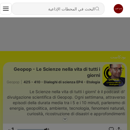
بودكاست
Geopop - Le Scienze nella vita di tutti i
giorni
Geopop
|
425 - 410 - Dialoghi di scienza EP4 - Etologia
'Le Scienze nella vita di tutti i giorni’ è il podcast di
divulgazione scientifica di Geopop. Ogni settimana, attraverso
episodi della durata media tra i 5 e i 10 minuti, parleremo di
energia, geopolitica, ambiente, tecnologia, fenomeni naturali,
curiosità, ricostruzione di disastri e approfondimenti
sull’attualità. Tutti temi legati, in un modo o nell'altro, alla nostra
quotidianità - perché sì, le scienze sono nella vita di tutti i
1