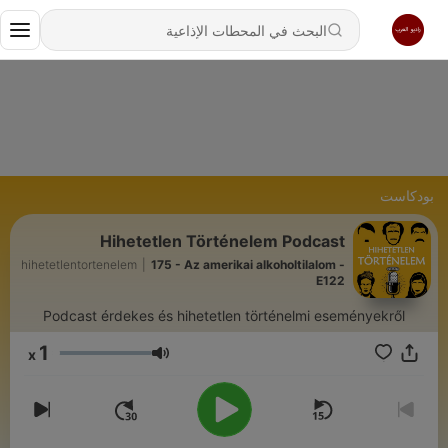
بودكاست
Hihetetlen Történelem Podcast
hihetetlentortenelem
|
175 - Az amerikai alkoholtilalom -
E122
Podcast érdekes és hihetetlen történelmi eseményekről
1
x
مستوى الصوت