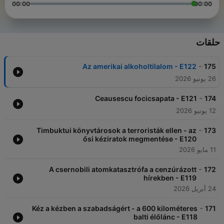
00:00
00:00
حلقات
-
Az amerikai alkoholtilalom - E122
175
26 يونيو 2026
-
Ceausescu focicsapata - E121
174
12 يونيو 2026
-
Timbuktui könyvtárosok a terroristák ellen - az
173
ősi kéziratok megmentése - E120
11 مايو 2026
-
A csernobili atomkatasztrófa a cenzúrázott
172
hírekben - E119
24 أبريل 2026
-
Kéz a kézben a szabadságért - a 600 kilométeres
171
balti élőlánc - E118