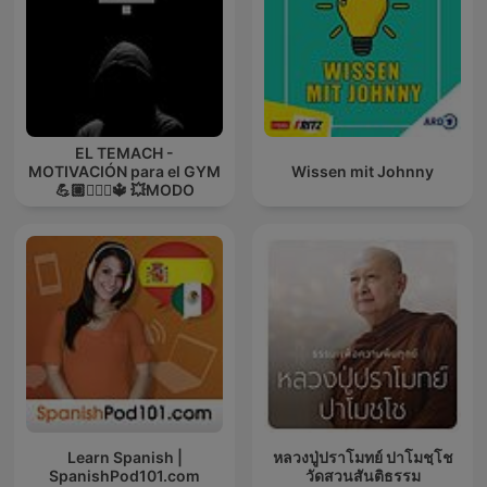
EL TEMACH -
MOTIVACIÓN para el GYM
Wissen mit Johnny
💪🏼🏋🏻‍♀🔱 💥MODO
GUERRA💥
Learn Spanish |
หลวงปู่ปราโมทย์ ปาโมชฺโช
SpanishPod101.com
วัดสวนสันติธรรม