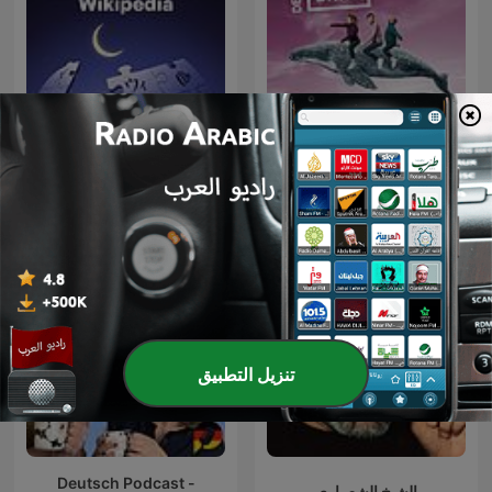
دورة الألمانية DEINE BAND مع
الفرقة الموسيقية
Einschlafen mit Wikipedia
ok.danke.tschüss | مقاطع
صوت | تعلم
تنزيل التطبيق
Deutsch Podcast -
الشيخ الشعراوي