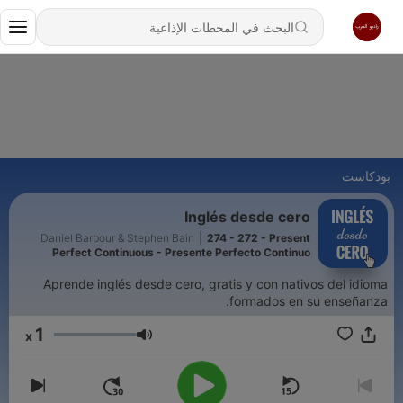
بودكاست
Inglés desde cero
Daniel Barbour & Stephen Bain
|
274 - 272 - Present
Perfect Continuous - Presente Perfecto Continuo
Aprende inglés desde cero, gratis y con nativos del idioma
formados en su enseñanza.
1
x
مستوى الصوت