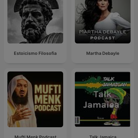
Estoicismo Filosofia
Martha Debayle
Mufti Menk Podcast
Talk Jamaica