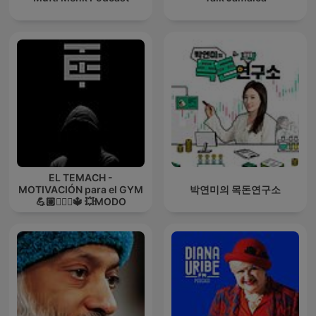
EL TEMACH -
MOTIVACIÓN para el GYM
박연미의 목돈연구소
💪🏼🏋🏻‍♀🔱 💥MODO
GUERRA💥