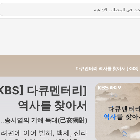
[KBS] 다큐멘터리 역사를 찾아서
[KBS] 다큐멘터리
역사를 찾아서
1321 - 제 1531편 - 효종과 송시열의 기해 독대(己亥獨對)
려편에 이어 발해, 백제, 신라