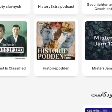
Geschichten a
oty slavných
HistoryExtra podcast
Geschich
st Is Classified
Historiepodden
Misteri Jam
ودكاست