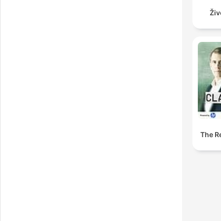
Živ
The Re