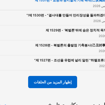
제 1531편 - 효종과 송시열의 기해 독대(己亥獨對
제 1530편 - "결사대를 만들어 만리장성을 돌파하겠다!
제 1529편 - ‘북벌론'뒤에 숨은 정치적 목
제 1528편 - 북벌론의 출발점 기축봉사(己丑封事
제 1527편 - 조선을 유럽에 널리 알린 "하멜표류기
إظهار المزيد من الحلقات