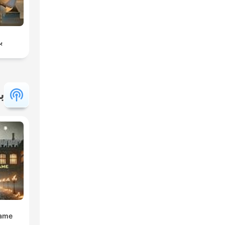
ب
ب
Dame