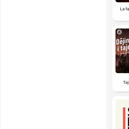
La f
Ta