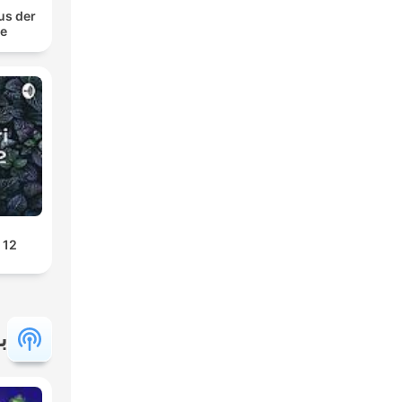
us der
te
 12
ب