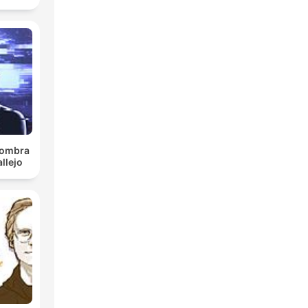
 sombra
llejo