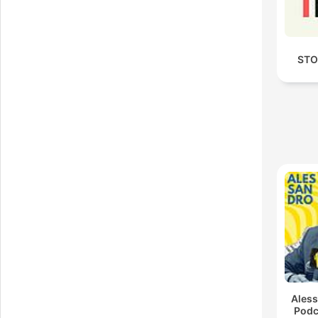
STO
Ales
Podc