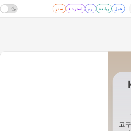
عمل
رياضة
نوم
استرخاء
سفر
KBS
|
고구