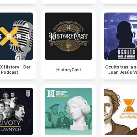
 X History - Der
Oculto tras la
HistoryCast
Podcast
Juan Jesús Va