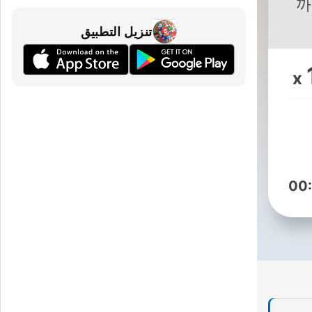
까
تنزيل التطبيق
x
00