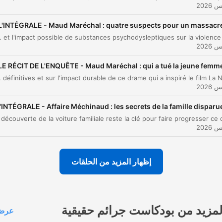
 reconstitution des faits
00:29:10
L'INTÉGRALE - Maud Maréchal : quatre suspects pour un massacr
 procès devant les assises
00:35:50
s transféré au pôle Cold Cases de Nanterre, continue d'évoquer les espoirs liés aux nouvelles expertises ADN et l'impact possible de substances psychodysleptiques sur la violence de l'acte.
ر على أحد الفصول للانتقال مباشرة إلى تلك اللحظة
LE RÉCIT DE L'ENQUÊTE - Maud Maréchal : qui a tué la jeune femme 
لنقاط
teurs face à l'absence de preuves matérielles définitives et sur l'impact durable de ce drame qui a inspiré le film La Nuit du 12.
Les légistes concluent que la victime était encore
vivante quand le feu s'est déclaré.
'INTÉGRALE - Affaire Méchinaud : les secrets de la famille disparu
00:04:20 · Cette découverte médicale est cruciale car elle
prouve que l'incendie n'était pas la cause première de la mort.
 passe de l'accident, théorie de l'accident ou autre, et
إظهار المزيد من الحلقات
là, on passe au meurtre. Ou à l'assassinat.
0:15:54 · L'expert explique comment la découverte de douilles
de balles transforme la nature de l'enquête criminelle.
لمزيد من بودكاست جرائم حقيقية
عرض 