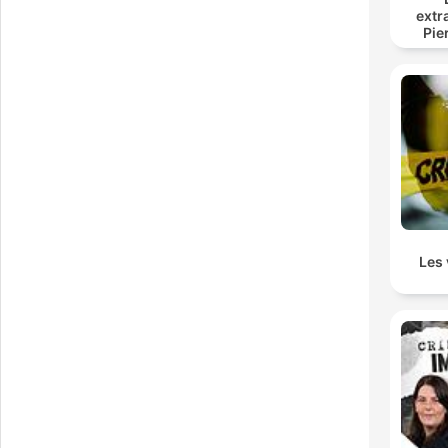
extr
Pie
Les 