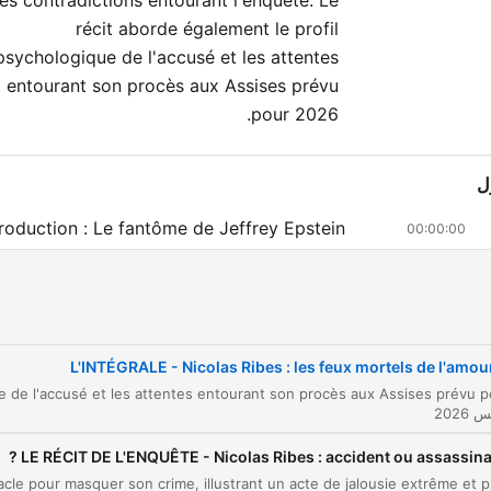
les contradictions entourant l'enquête. Le
récit aborde également le profil
psychologique de l'accusé et les attentes
entourant son procès aux Assises prévu
pour 2026.
ل
troduction : Le fantôme de Jeffrey Epstein
00:00:00
 mystère de la voiture carbonisée à Lacanau
00:00:39
alyse juridique et enquête sur les suspects
00:05:57
s indices d'une enquête pour assassinat
L'INTÉGRALE - Nicolas Ribes : les feux mortels de l'amou
00:13:56
interpellation et les aveux de Francis Huguel
00:21:50
alyse du mode opératoire et de la
LE RÉCIT DE L'ENQUÊTE - Nicolas Ribes : accident ou assassinat 
00:24:09
éméditation