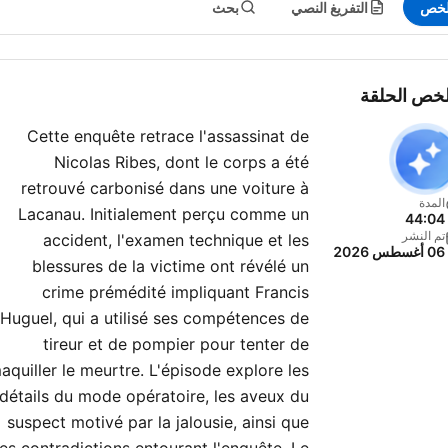
لخص
التفريغ النصي
بحث
خص الحلقة
Cette enquête retrace l'assassinat de
Nicolas Ribes, dont le corps a été
retrouvé carbonisé dans une voiture à
المدة
Lacanau. Initialement perçu comme un
44:04
تم النشر
accident, l'examen technique et les
06 أغسطس 2026
blessures de la victime ont révélé un
crime prémédité impliquant Francis
Huguel, qui a utilisé ses compétences de
tireur et de pompier pour tenter de
aquiller le meurtre. L'épisode explore les
détails du mode opératoire, les aveux du
suspect motivé par la jalousie, ainsi que