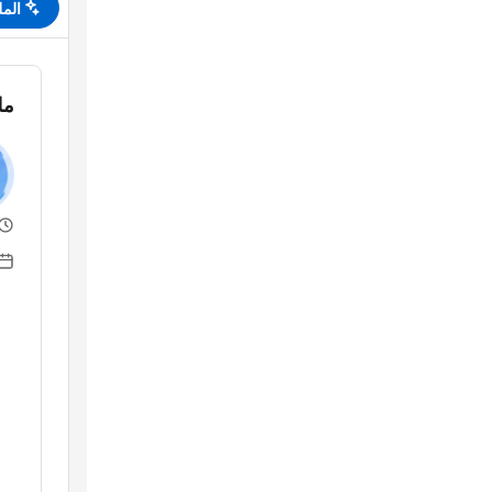
الم
مل