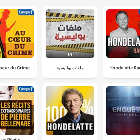
J'ai tiré deux balles à la hauteur du torse et du thorax
sans regarder
00:23:27 · Francis Huguel décrit l'instant précis où il a ouvert le
feu sur sa victime à l'intérieur de l'habitacle.
Il est pompier volontaire, donc il connaît le feu. Donc il
sait pourquoi on veut utiliser ça.
0:26:01 · L'utilisation d'un mélange d'essence et d'huile est liée
Hondelatte Ra
ملفات بولـيسية
oeur du Crime
aux compétences techniques du suspect.
Selon un enquêteur, on n'était pas loin du crime parfait.
00:36:46 · L'enquêteur souligne la complexité de l'affaire et la
planification qui aurait pu tromper les autorités.
Les Récits