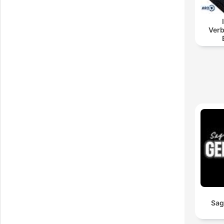
Verb
B
Sag