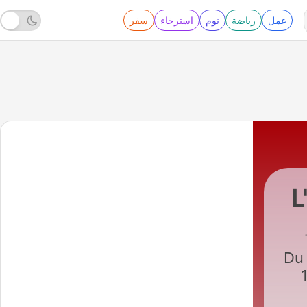
عمل
رياضة
نوم
استرخاء
سفر
L
RTL
|
Du 