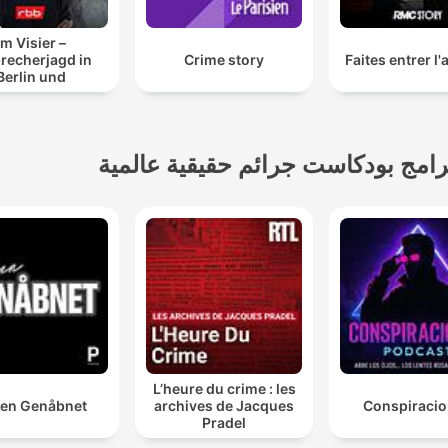
Im Visier –
recherjagd in
Crime story
Faites entrer l
Berlin und
randenburg
رامج بودكاست جرائم حقيقية عالمية
L’heure du crime : les
en Genåbnet
archives de Jacques
Conspiraci
Pradel