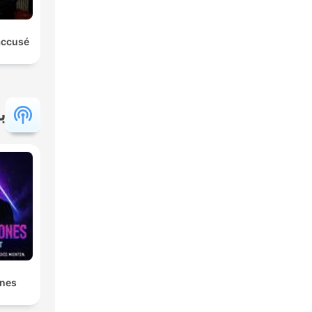
'accusé
ب
ones