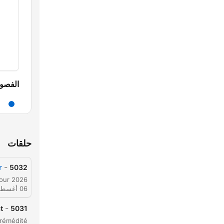
الفصو
حلقات
-
r
5032
06 أغسطس 2026
-
?
5031