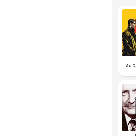
0
Au C