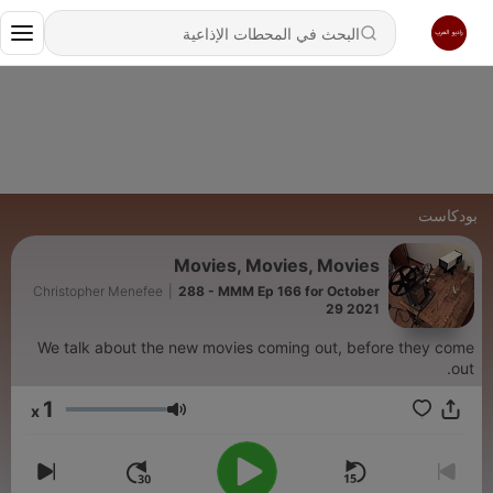
بودكاست
Movies, Movies, Movies
Christopher Menefee
|
288 - MMM Ep 166 for October
29 2021
We talk about the new movies coming out, before they come
out.
1
x
مستوى الصوت