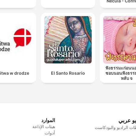
Necula - Conf
ฟังธรรมะก่อนน
itwa w drodze
El Santo Rosario
ชอบนอนฟังธรร
หลับ จ
يو عربي
الموارد
هيئات الإذاعة
ت الراديو والبودكاست
أدوات