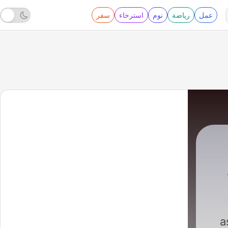
عمل
رياضة
نوم
استرخاء
سفر
Modou Gueye
|
a