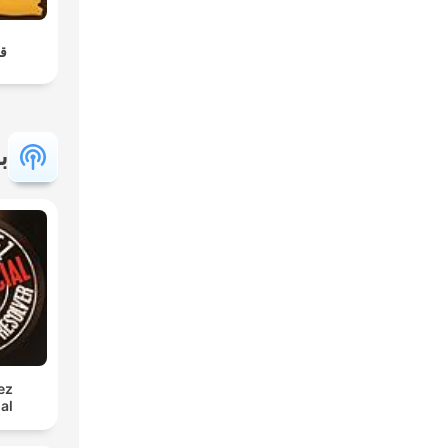
ق
ب
ez
al