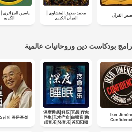
محمد صديق المنشاوي |
ياسين الجزائري | 
صص القرآن
القرآن الكريم
الكريم
رامج بودكاست دين وروحانيات عالمية
深度睡眠|解压|冥想|疗愈
Iker Jimén
스님의 즉문즉설
养生|艺术疗愈|白噪音|助
Confidenci
眠音乐|轻音乐|苏阳阳频
道