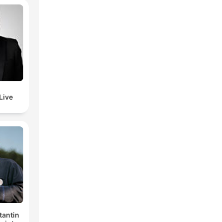
Live
tantin