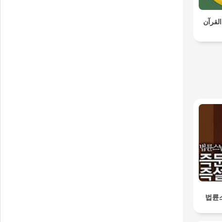
القرآن
법륜