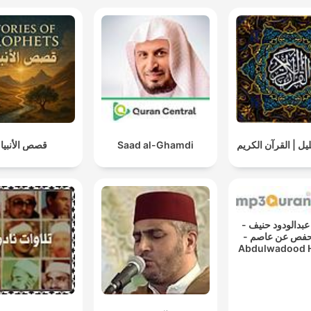
يل | القرآن الكريم
Saad al-Ghamdi
قصص الأنبيا
القارئ عبدالودود حنيف -
رواية حفص عن عاصم -
Abdulwadood 
- Rewayat Haf
Assem