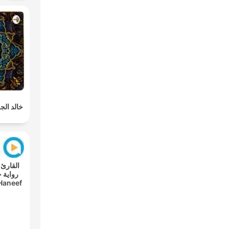
خالد الجل
Haneef
s A'n