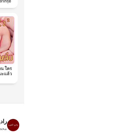
erințe
อน ใคร
มะแล้ว
راد
محطا