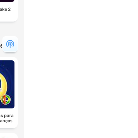
ب
as para
ianças