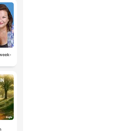
 week-
n