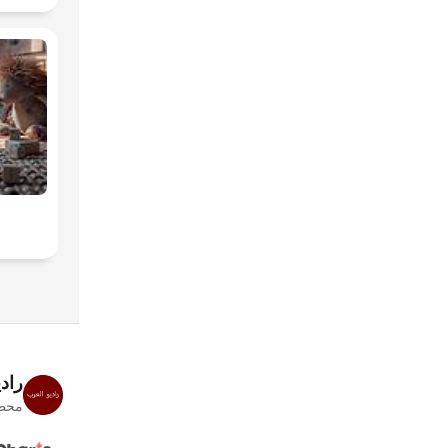
راد
محطا