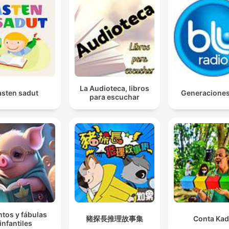
La Audioteca, libros
asten sadut
Generacione
para escuchar
tos y fábulas
豬探長推理故事集
Conta Ka
infantiles