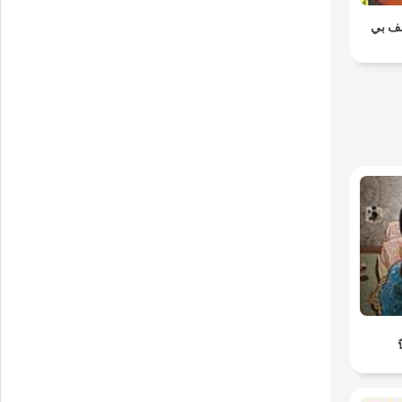
لف بي