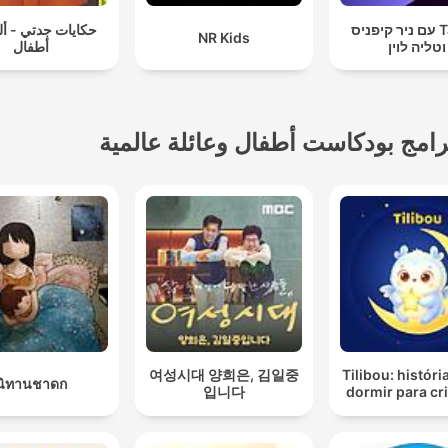
Take 2 עם ניר קיפניס
حكايات جدتي - أ
NR Kids
וטליה לוין
أطفال
رامج بودكاست أطفال وعائلة عالمية
여성시대 양희은, 김일중
Tilibou: históri
นิทานชาดก
입니다
dormir para cr