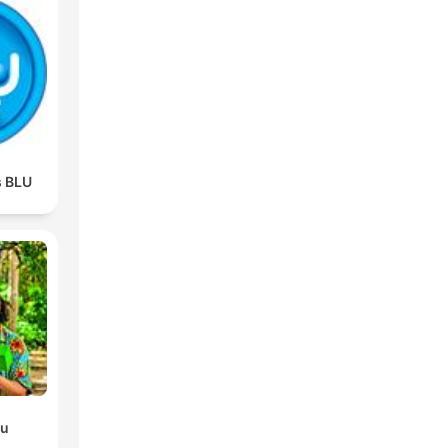
s BLU
du