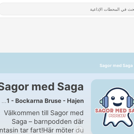
Sagor med Saga
Sagor med Saga
61 - Bockarna Bruse - Hajen
Välkommen till Sagor med
Saga – barnpodden där
ntasin tar fart!Här möter du