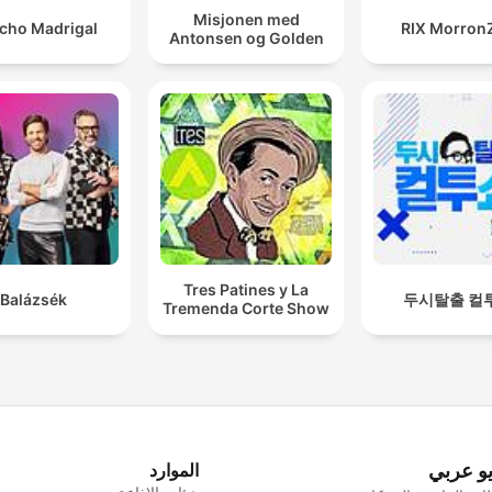
Misjonen med
cho Madrigal
RIX Morron
Antonsen og Golden
Tres Patines y La
Balázsék
두시탈출 컬
Tremenda Corte Show
يو عربي
الموارد