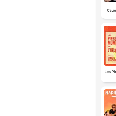
Caue
Les P