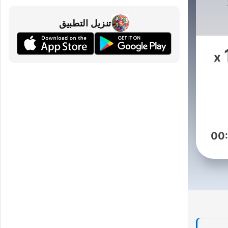
تنزيل التطبيق
x
q
M
dem
00
ot