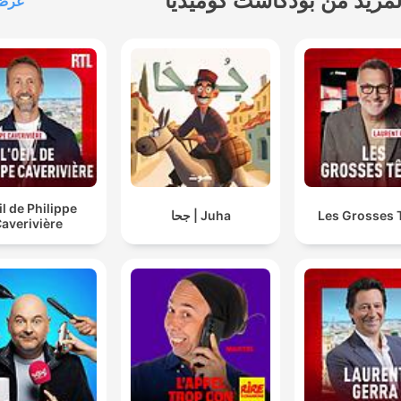
لمزيد من بودكاست كوميديا
عرض 
il de Philippe
Les Grosses 
Juha | جحا
averivière