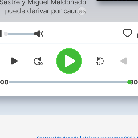
Sastre y Miguel Maldonado
puede derivar por cauces
imprevistos, derroteros
impensables y argumentos
1
مستوى الصوت
ue nunca imaginarías. En el
piloto, Sastre le preguntó a
aldonado qué tendría este
podcast que no tuvieran los
ás: Que en otros podcasts
no estamos tú y yo. Y es
:00
00
verdad. Maldonado está en
otros podcasts y Sastre en
ros programas. Pero juntos,
sólo en este. Que se sepa.