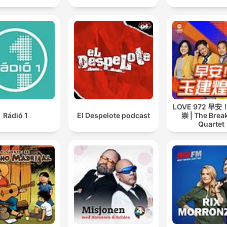
LOVE 972 早
Rádió 1
El Despelote podcast
崇 | The Brea
Quartet