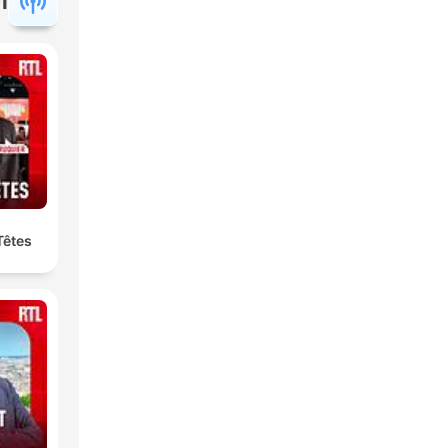
ا
Têtes