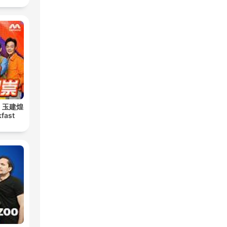
安！玉建煌
kfast