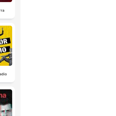
rra
radio