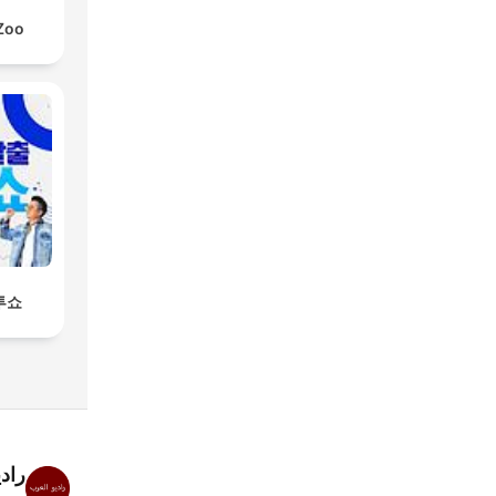
Zoo
투쇼
راد