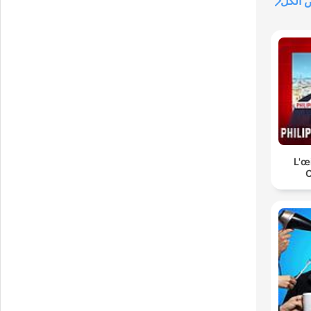
الكل
L'œ
C