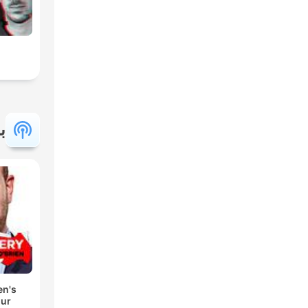
ب
en's
our