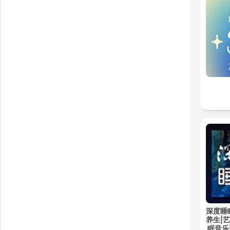
深度睡
养生|
眠音乐