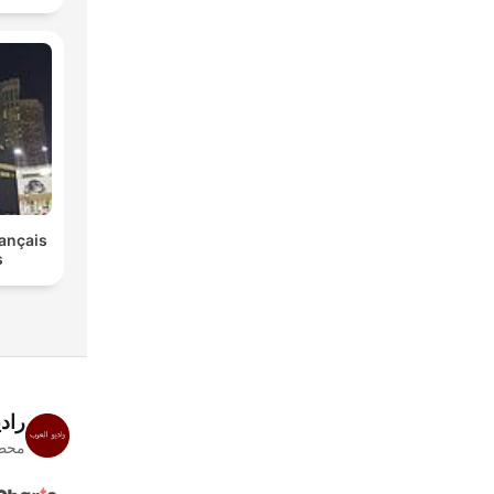
ançais
s
راد
محطا