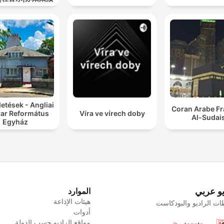
道
detések - Angliai
Coran Arabe Fr
ar Református
Víra ve vírech doby
Al-Sudai
Egyház
يو عربي
الموارد
هيئات الإذاعة
ت الراديو والبودكاست
أدوات
مواقع الراديو حسب الدولة