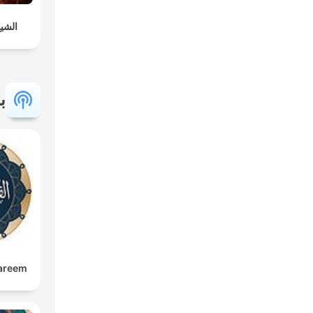
الشي
ب
kareem