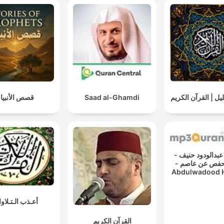
يل | القرآن الكريم
Saad al-Ghamdi
قصص الأنبيا
القارئ عبدالودود حنيف -
رواية حفص عن عاصم -
Abdulwadood 
- Rewayat Haf
Assem
أعـذب الـتـلاو
القرآن الكريم