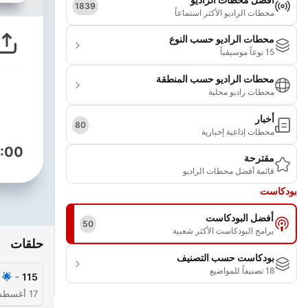
1839
محطات الراديو الأكثر استماعاً
محطات الراديو حسب النوع
15 نوعاً موسيقياً
محطات الراديو حسب المنطقة
محطات راديو محلية
أخبار
80
محطات إذاعية إخبارية
:00
مقترحة
قائمة أفضل محطات الراديو
بودكاست
أفضل البودكاست
50
برامج البودكاست الأكثر شعبية
حلقات
بودكاست حسب التصنيف
18 تصنيفاً للمواضيع
-
🌟 Support Quran Central
115
17 أغسطس 2025