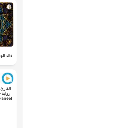
خالد الجل
Haneef
s A'n