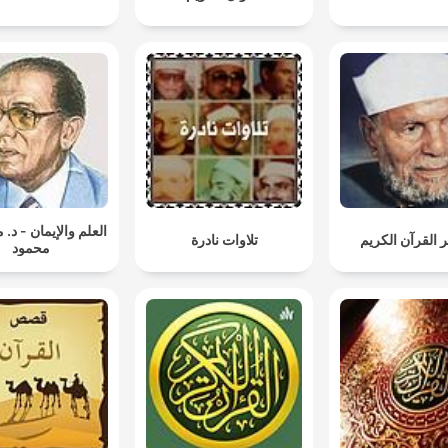
العلم والإيمان - د
 القرآن الكريم
تلاوات نادرة
محمود