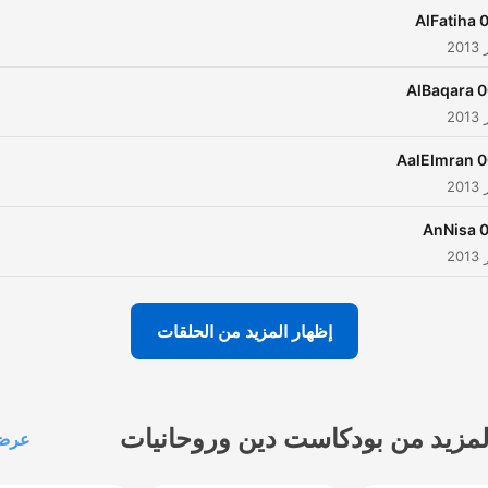
astonishment that he was
001
esignated as the Imam and
Priest (Khatib) of Masjid Al
002 
Haram by the King of Saudi
Arabia which he does
ffortlessly albeit with other
003 
stalwarts of the same
discipline namely Sheikh
00
Sudais and Sheikh Maher Al
Muaiqly.
إظهار المزيد من الحلقات
لمزيد من بودكاست دين وروحانيات
عرض 