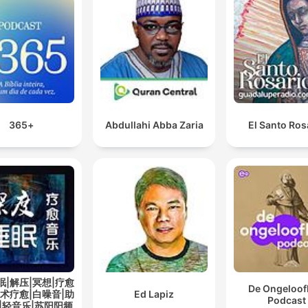
+365
Abdullahi Abba Zaria
El Santo Ros
眠|解压|冥想|疗愈
De Ongeloofl
艺术疗愈|白噪音|助
Ed Lapiz
Podcast
|轻音乐|苏阳阳频