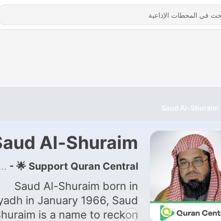
Saud Al-Shuraim
Saud Al-Shuraim
115 - 🌟 Support Quran Central
Saud Al-Shuraim born in
yadh in January 1966, Saud
Shuraim is a name to reckon