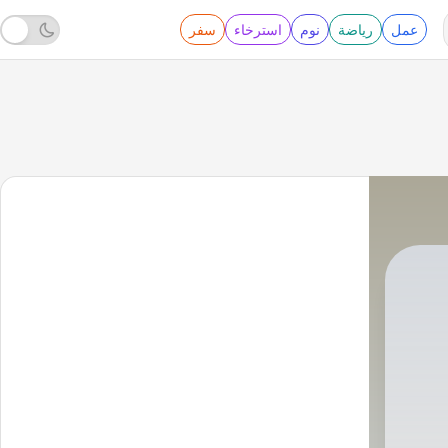
عمل
رياضة
نوم
استرخاء
سفر
JamiRelax
|