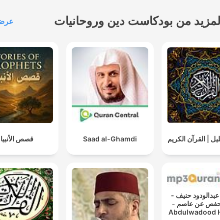
ENLACE:
nktr.ee/relajacionymeditacion
لمزيد من بودكاست دين وروحانيات
عرض 
👋 SÍGUEME EN:
📲 TELEGRAM:
/t.me/relajacionymeditacion
📷 INSTAGRAM:
.com/relajacionmeditacion/
💻 YOUTUBE:
يل | القرآن الكريم
Saad al-Ghamdi
قصص الأنبيا
Cpk50zAsobRhpWhe0a_qI6A
📹 TWITCH:
ch.tv/relajacionymeditacion
✏ FACEBOOK:
القارئ عبدالودود حنيف -
ook.com/Relajaci%C3%B3n-
رواية حفص عن عاصم -
Abdulwadood 
y-meditaci%C3%B3n-