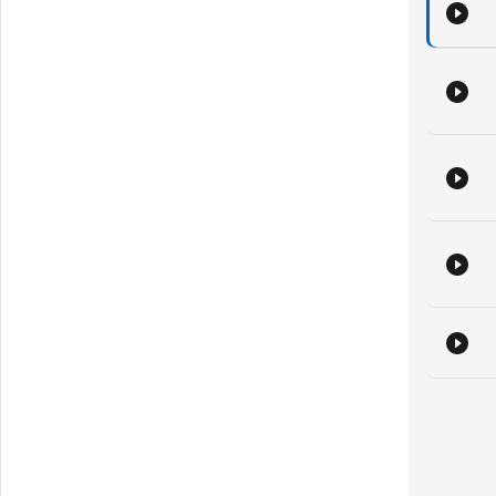
https://open.spotify.com/show
https://open.spotify.com/sho
https://open.spotify.com/sh
https://open.spotify.com/show
TO