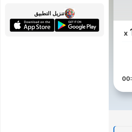
تنزيل التطبيق
m
x
00
https://open.spotify.com/sho