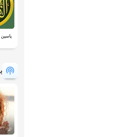
ياسين ا
ب