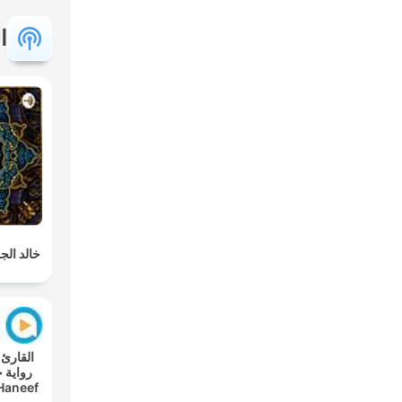
ا
خالد الجل
Haneef