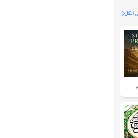
https://li
الكل
https:/
https://www.instagram
ء
https://www.youtube.com/channel/U
https://www.twit
https://www.faceb