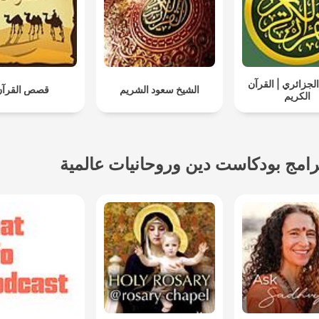
لجزائري | القرآن
الشيخ سعود الشريم
قصص القرآن
الكريم
رامج بودكاست دين وروحانيات عالمية