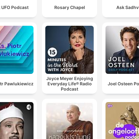
t UFO Podcast
Rosary Chapel
Ask Sadhvi
Joyce Meyer Enjoying
otr Pawlukiewicz
Everyday Life® Radio
Joel Osteen P
Podcast