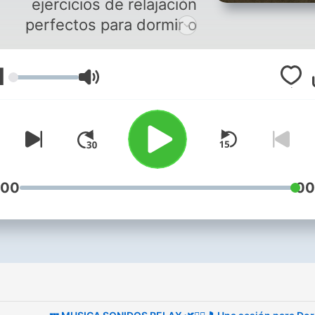
ejercicios de relajación
perfectos para dormir o
editar. Es simple, cierra los
ojos, escucha, relájate y
1
مستوى الصوت
disfruta.
"El tiempo de relajarse es
cuando tienes tiempo para
ello"
:00
00
❤️ 5 podcast distintos de
relajación ➡️
🌳 Sonidos de la naturaleza:
w/79ssrygms8kL0kUdF1FJT1?
si=0b5cb85c256748e5