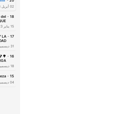
-
r 💤
20
02 أبريل 2023
-
 del
18
🌿🌱🍃
15 يناير 2023
-
Y LA
17
‍♀️🛀🏽🕯
31 ديسمبر 2022
-
🎵🌳
16
RGA
18 ديسمبر 2022
-
🐦🌲
15
04 ديسمبر 2022