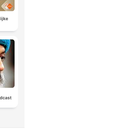
ijke
dcast