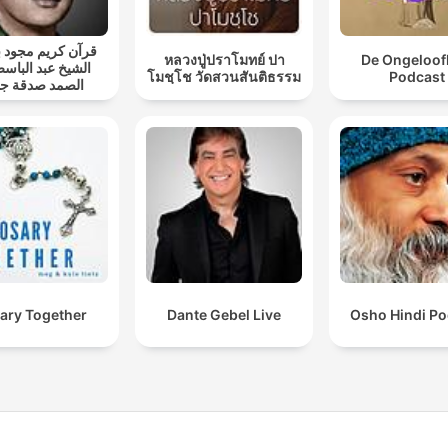
قرآن كريم مجود
หลวงปู่ปราโมทย์ ปา
De Ongeloofl
الشيخ عبد الباسط
โมชฺโช วัดสวนสันติธรรม
Podcast
الصمد صدقة جا
ary Together
Dante Gebel Live
Osho Hindi Po