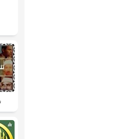
s A'n
ت