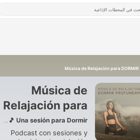
Música de Relajación para DORMIR
Música de
Relajación para
DORMIR
20 - MUSICA SONIDOS RELAX 🌿🧘‍♀️🎵 Una sesión para Dormir 💤
Podcast con sesiones y