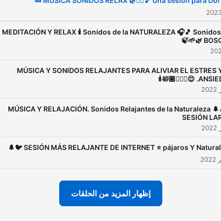
MUSICA SONIDOS RELAX 🌿🧘‍♀️🎵 Una sesión para Dormi
🌍 Sonidos de relajación
inspirados en viaje:
MEDITACIÓN Y RELAX 🕯 Sonidos de la NATURALEZA 🎧🎵 Sonidos
/3Z3N0O84Ln8Eb52zxhrxxn?
BOSQUE 
si=1c0beba07d674ef7
🙏 Sesiones de relajación:
MÚSICA Y SONIDOS RELAJANTES PARA ALIVIAR EL ESTRES 
ANSIEDAD. 😌🧘🏽
w/2laZeCX2xlpfPWblpj20Ys?
si=1fcb64dff79b49b4
MÚSICA Y RELAJACIÓN. Sonidos Relajantes de la Naturaleza 🌲
💤 Dormir en 5 minutos.
SESIÓN LA
Relajación:
ow/2QEHfPbhd9CszSiBfmivTb
SESIÓN MÁS RELAJANTE DE INTERNET ‍⭐️ pájaros Y Naturaleza 
🇬🇧 🇺🇸 English language
Relaxing Podcast
/4BcuoQRvVLjNE1mXTnIPuN?
إظهار المزيد من الحلقات
si=00f4e455e8904422
DOS LOS CANALES EN UN