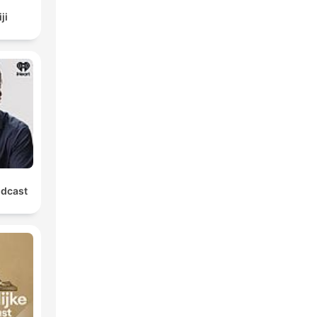
ji
odcast