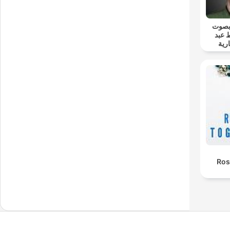
 بصوت
 عبد
رية
Ros