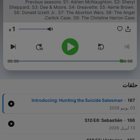
Previous seasons: S1: Adrien McNaughton. S2: Sheryl
Sheppard. S3: Dee & Moore. S4: Greavette. S5: Kerrie Brown.
S6: Donald Izzett Jr.. S7: The Abortion Wars. S8: The Angel
Carlick Case. S9: The Christine Harron Case.
1
x
مستوى الصوت
00:00
00:00
حلقات
-
Introducing: Hunting the Suicide Salesman
167
03 يونيو 2026
-
S10 E6: Sebastién
166
13 أبريل 2026