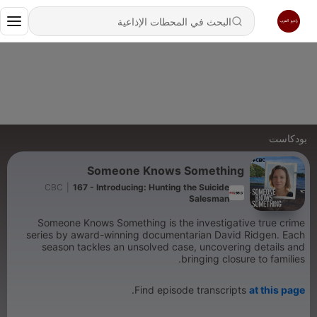
بودكاست
Someone Knows Something
CBC
|
167 - Introducing: Hunting the Suicide
Salesman
Someone Knows Something is the investigative true crime
series by award-winning documentarian David Ridgen. Each
season tackles an unsolved case, uncovering details and
bringing closure to families.
.
Find episode transcripts
at this page