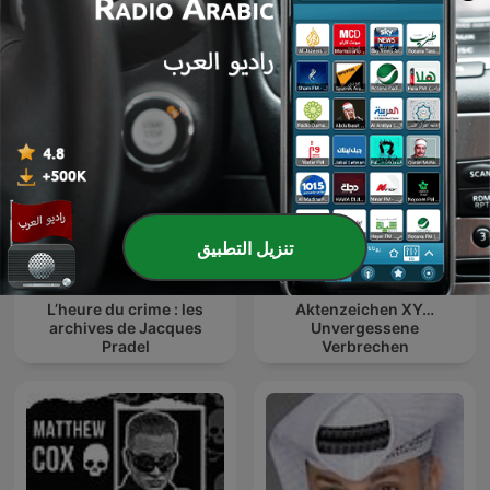
我在案發現場
Aftonbladet Krim
تنزيل التطبيق
L’heure du crime : les
Aktenzeichen XY…
archives de Jacques
Unvergessene
Pradel
Verbrechen