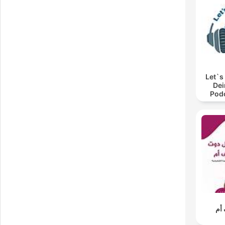
Let`s
Dei
Pod
أم