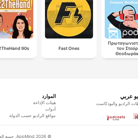
Πρωταγωνιστ
2TheHand 90s
Fast Ones
τον Σταύ
Θεοδωρά
يو عربي
الموارد
هيئات الإذاعة
ت الراديو والبودكاست
أدوات
مواقع الراديو حسب الدولة
© AppMind 2026. جميع الحقوق محفوظة.