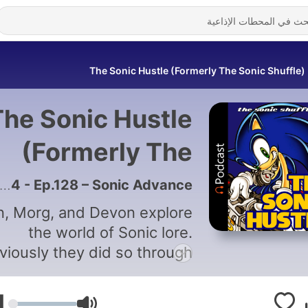
The Sonic Hustle (Formerly The Sonic Shuffle)
The Sonic Hustle
(Formerly The
Sonic Shuffle)
134 - Ep.128 – Sonic Advance
, Morg, and Devon explore
the world of Sonic lore.
viously they did so through
ndomly changing what they
e talking about each week,
1