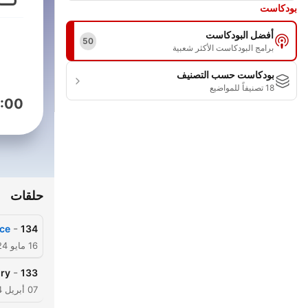
بودكاست
أفضل البودكاست
50
برامج البودكاست الأكثر شعبية
بودكاست حسب التصنيف
18 تصنيفاً للمواضيع
:00
حلقات
-
nce
134
16 مايو 2024
-
ory
133
07 أبريل 2024