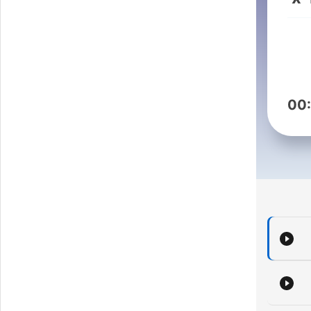
b
go
d
00