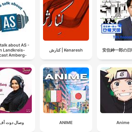
 talk about AS -
安住紳一郎の日
Kenaresh | کنارش
n Landkreis-
cast Amberg-
Sulzbach
Anime
ANIME
وصال دوت أف 