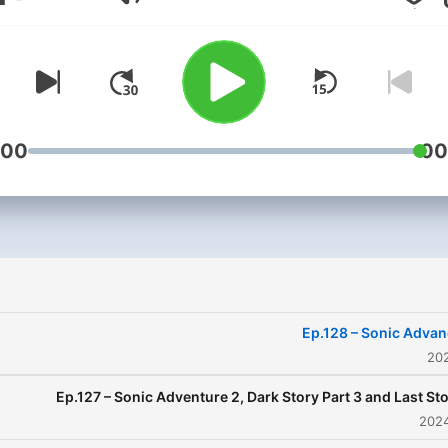
مستوى الصوت
ut this time around they've
t a more linear approach to
iscussing Sonic! (with some
room for deviation...)
:00
00
Ep.128 – Sonic Adva
Ep.127 – Sonic Adventure 2, Dark Story Part 3 and Last St