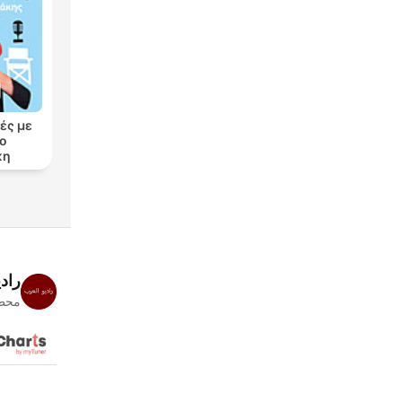
ές με
ρο
κη
راد
محطا