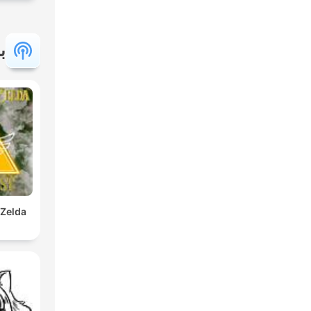
ب
 Zelda