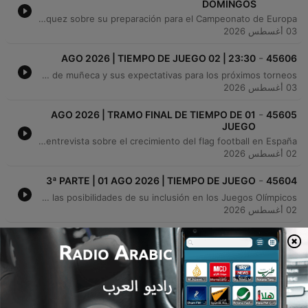
DOMINGOS
El programa analiza la incertidumbre contractual de Vinicius Jr. con el Real Madrid, evaluando su valor económico, las posibles ofertas del Arsenal y cómo su renovación afectará a otros movimientos en la plantilla como el fichaje de Diomandé. También se debate la crisis institucional y de infraestructuras en el Rayo Vallecano debido al estado de su estadio. Asimismo, se trata la situación de Julián Álvarez en el Atlético de Madrid y el interés del FC Barcelona por su contratación, comparando las estrategias de ambos clubes. El episodio concluye con preguntas de los oyentes sobre fichajes y una entrevista con el atleta Adrián Blázquez sobre su preparación para el Campeonato de Europa.
03 أغسطس 2026
-
23:30 | 02 AGO 2026 | TIEMPO DE JUEGO
45606
Este episodio repasa las noticias más relevantes del mercado de fichajes y la actualidad deportiva, analizando la situación de Vinicius en el Real Madrid, los movimientos del FC Barcelona por Julián Álvarez y la postura del Atlético de Madrid. También se informa sobre la crisis y protestas de la afición del Rayo Vallecano ante la posible pérdida de su estadio. En el ámbito del tenis, se analiza el ascenso meteórico de Rafa Jodar y su impacto en el circuito profesional, comparando su trayectoria con la de Alcaraz y Nadal. Finalmente, se discute el estado físico de Carlos Alcaraz tras su lesión de muñeca y sus expectativas para los próximos torneos.
03 أغسطس 2026
-
01 AGO 2026 | TRAMO FINAL DE TIEMPO DE
45605
JUEGO
El programa analiza la actualidad de la pretemporada futbolística, con un enfoque especial en el Real Madrid bajo el mando de Mourinho y las novedades del Atlético de Madrid. Se debaten los movimientos del mercado, incluyendo el futuro de jugadores como Julián Álvarez, Ferran Torres y las negociaciones por Rodri. Además, se repasa la situación de otros clubes como el Deportivo de La Coruña y la crisis en el Valencia CF. El episodio concluye con noticias de otros deportes, destacando el ascenso meteórico del tenista Rafa Jodar y una entrevista sobre el crecimiento del flag football en España.
02 أغسطس 2026
-
3ª PARTE | 01 AGO 2026 | TIEMPO DE JUEGO
45604
El programa analiza la actualidad de varios clubes de fútbol, centrándose en las sensaciones del Deportivo de La Coruña en su pretemporada y la situación de incertidumbre en el Valencia CF. También se destaca el ascenso meteórico del tenista Rafa Jodar en el ranking ATP. Asimismo, se presenta una entrevista con la jugadora de flag fútbol Olga Sotillo sobre el crecimiento de este deporte en España, su próxima participación en el Mundial y las posibilidades de su inclusión en los Juegos Olímpicos.
02 أغسطس 2026
إظهار المزيد من الحلقات