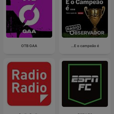
OTB GAA
E o campeão é...