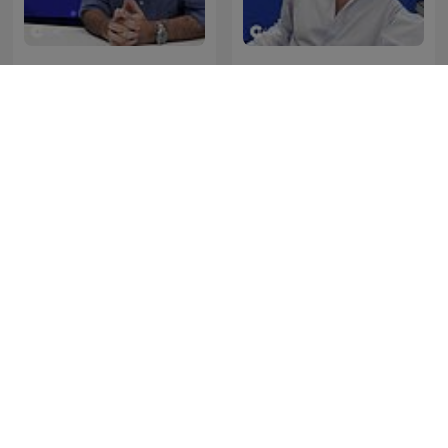
La Linterna
Herrera en COPE
Deportes COPE
Grupo Risa