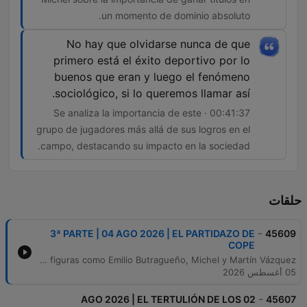
un momento de dominio absoluto.
No hay que olvidarse nunca de que
primero está el éxito deportivo por lo
buenos que eran y luego el fenómeno
sociológico, si lo queremos llamar así.
00:41:37 · Se analiza la importancia de este
grupo de jugadores más allá de sus logros en el
campo, destacando su impacto en la sociedad.
حلقات
-
3ª PARTE | 04 AGO 2026 | EL PARTIDAZO DE
45609
COPE
En este episodio, analizamos la situación del Málaga CF tras su regreso a Primera División, evaluando su estrategia basada en canteranos y los riesgos de perder piezas clave ante el mercado externo. También repasamos la actualidad de fichajes internacionales, con especial atención a las negociaciones de Deco en Madrid. Asimismo, realizamos un recorrido histórico por la mítica 'Quinta del Buitre' del Real Madrid. A través de la entrevista con Roberto Palomar, recordamos el auge, la identidad madridista y el impacto sociológico de figuras como Emilio Butragueño, Michel y Martín Vázquez.
05 أغسطس 2026
-
02 AGO 2026 | EL TERTULIÓN DE LOS
45607