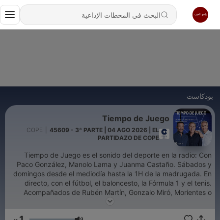
بودكاست
Tiempo de Juego
COPE
|
45609 - 3ª PARTE | 04 AGO 2026 | EL
PARTIDAZO DE COPE
Tiempo de Juego es el sonido del deporte en la radio: Con
Paco González, Manolo Lama y Juanma Castaño. Sábados y
domingos desde el mediodía hasta la 1H de la madrugada. En
directo, con el fútbol, el baloncesto, la Fórmula 1 y el tenis.
Acompañados de Rubén Martín, Gonzalo Miró, Morientes o
Santi Cañizares.
1