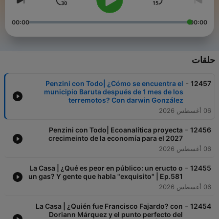
00:00
00:00
حلقات
-
Penzini con Todo| ¿Cómo se encuentra el
12457
municipio Baruta después de 1 mes de los
terremotos? Con darwin González
06 أغسطس 2026
-
Penzini con Todo| Ecoanalítica proyecta
12456
crecimeinto de la economía para el 2027
06 أغسطس 2026
-
La Casa | ¿Qué es peor en público: un eructo o
12455
un gas? Y gente que habla "exquisito" | Ep.581
06 أغسطس 2026
-
La Casa | ¿Quién fue Francisco Fajardo? con
12454
Doriann Márquez y el punto perfecto del