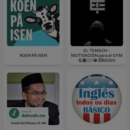
EL TEMACH -
KOEN PÅ ISEN
MOTIVACIÓN para el GYM
💪🏼🏋🏻‍♀🔱 💥MODO
GUERRA💥