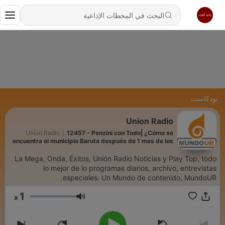
بودكاست
Union Radio
Union Radio
|
12457 - Penzini con Todo| ¿Cómo se
encuentra el municipio Baruta después de 1 mes de los
terremotos? Con darwin González
La Mega, Onda, Éxitos, Unión Radio Noticias y Play Top, todo
lo mejor de lo programas diarios, archivo, entrevistas
especiales. Un Mundo de contenido, MundoUR.
1
x
مستوى الصوت