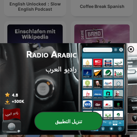
English Unlocked：Slow
Coffee Break Spanish
English Podcast
دورة الألمانية DEINE BAND مع
الفرقة الموسيقية
Einschlafen mit Wikipedia
ok.danke.tschüss | مقاطع
صوت | تعلم
تنزيل التطبيق